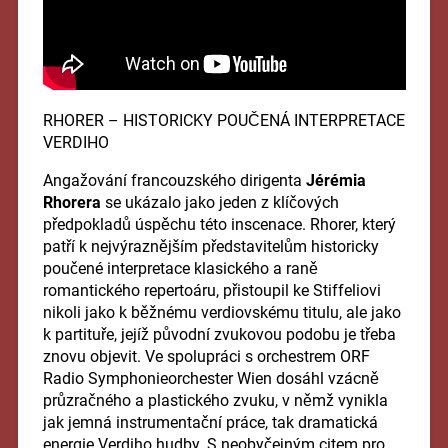
RHORER – HISTORICKY POUČENÁ INTERPRETACE
VERDIHO
Angažování francouzského dirigenta
Jérémia
Rhorera
se ukázalo jako jeden z klíčových
předpokladů úspěchu této inscenace. Rhorer, který
patří k nejvýraznějším představitelům historicky
poučené interpretace klasického a raně
romantického repertoáru, přistoupil ke Stiffeliovi
nikoli jako k běžnému verdiovskému titulu, ale jako
k partituře, jejíž původní zvukovou podobu je třeba
znovu objevit. Ve spolupráci s orchestrem ORF
Radio Symphonieorchester Wien dosáhl vzácně
průzračného a plastického zvuku, v němž vynikla
jak jemná instrumentační práce, tak dramatická
energie Verdiho hudby. S neobyčejným citem pro