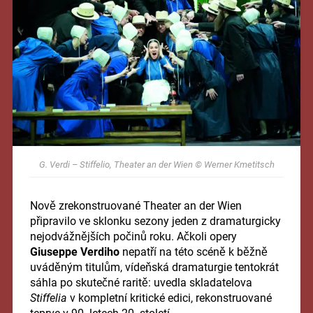
G. Verdi – Stiffelio, Theater an der Wien © Werner Kmetitsch
Nově zrekonstruované Theater an der Wien
připravilo ve sklonku sezony jeden z dramaturgicky
nejodvážnějších počinů roku. Ačkoli opery
Giuseppe Verdiho
nepatří na této scéně k běžně
uváděným titulům, vídeňská dramaturgie tentokrát
sáhla po skutečné raritě: uvedla skladatelova
Stiffelia
v kompletní kritické edici, rekonstruované