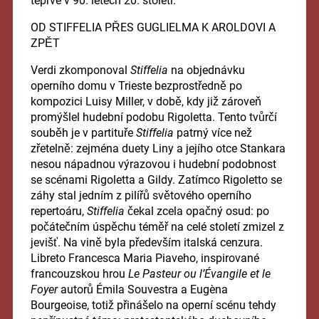
teprve v 90. letech 20. století.
OD STIFFELIA PŘES GUGLIELMA K AROLDOVI A
ZPĚT
Verdi zkomponoval
Stiffelia
na objednávku
operního domu v Trieste bezprostředně po
kompozici Luisy Miller, v době, kdy již zároveň
promýšlel hudební podobu Rigoletta. Tento tvůrčí
souběh je v partituře
Stiffelia
patrný více než
zřetelně: zejména duety Liny a jejího otce Stankara
nesou nápadnou výrazovou i hudební podobnost
se scénami Rigoletta a Gildy. Zatímco Rigoletto se
záhy stal jedním z pilířů světového operního
repertoáru,
Stiffelia
čekal zcela opačný osud: po
počátečním úspěchu téměř na celé století zmizel z
jevišť. Na vině byla především italská cenzura.
Libreto Francesca Maria Piaveho, inspirované
francouzskou hrou
Le Pasteur ou l’Évangile et le
Foyer
autorů Émila Souvestra a Eugèna
Bourgeoise, totiž přinášelo na operní scénu tehdy