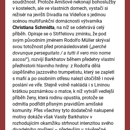
soudržnost. Protože Amišové nekonají bohoslužby
v kostelech, ale ve vlastních domech, vystačí si
režisér na jevišti Divadla na Vídeňce s jedinou
scénou multifunkční domácnosti výtvarníka
Christiana Schmidta
, na níž se odehrává celý
příběh. Opíraje se o Stiffeliovu zmínku, že pod
svým původním jménem Rodolfo Müller skrýval
svou totožnost před pronásledovateli („
perché
dovunque perseguitato / a tutti il vero mio nome
ascosi
“), rozvíjí Barkhatov během předehry vlastní
předhistorii hlavního hrdiny: z Rodolfa dělá
úspěšného jazzového trumpetistu, který se zapletl
s mafií a po osobním otřesu nalezl útočiště i nové
poslání ve víře. Stejně volně nakládá i s Lininou
krátkou poznámkou o matce, k níž vytváří vedlejší
příběh ženy, která rodinu opustila, protože se
odmítla podřídit přísným pravidlům amišské
komunity. Přes všechny tyto dodatečně nakupené
motivy dokáže však Vasily Barkhatov v
rozhodujícím okamžiku strhnout intenzitou svého
divadelního myšlení – především v závěrečné