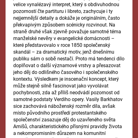
velice vynalézavý interpret, který s obdivuhodnou
pozorností čte partituru i libreto, zachycuje i ty
nejjemnější detaily a dokáže je originálním, často
překvapivým způsobem scénicky rozvinout. Na
straně druhé však zjevně považuje samotné téma
manželské nevěry v evangelické domácnosti –
které představovalo v roce 1850 společenský
skandál – za dramatický motiv, jenž dnešnímu
publiku sám o sobě nestačí. Proto má tendenci dílo
doplňovat o další významové vrstvy a přesazovat
jeho děj do odlišného časového i společenského
kontextu. Výsledkem je inscenační koncept, který
může stejně silně fascinovat jako vyvolávat
pochybnosti, zda až příliš neodvádí pozornost od
samotné podstaty Verdiho opery. Vasily Barkhatov
sice zachovává náboženský rozměr díla, avšak
místo původního prostředí protestantského
společenství zasazuje děj do uzavřeného světa
Amišů, charakteristického přísnými pravidly života
a nekompromisním důrazem na komunitní