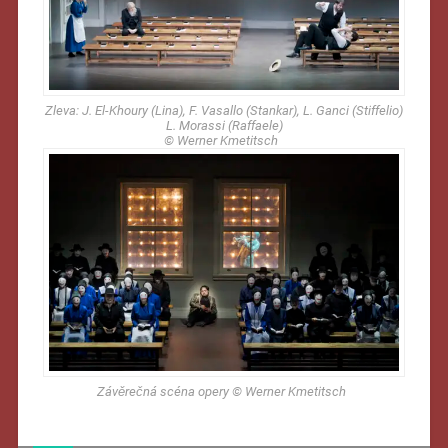
Zleva: J. El-Khoury (Lina), F. Vasallo (Stankar), L. Ganci (Stiffelio)
L. Morassi (Raffaele)
© Werner Kmetitsch
Závěrečná scéna opery © Werner Kmetitsch