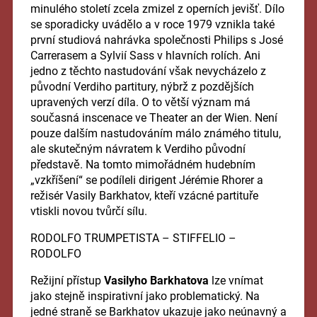
minulého století zcela zmizel z operních jevišť. Dílo
se sporadicky uvádělo a v roce 1979 vznikla také
první studiová nahrávka společnosti Philips s José
Carrerasem a Sylvií Sass v hlavních rolích. Ani
jedno z těchto nastudování však nevycházelo z
původní Verdiho partitury, nýbrž z pozdějších
upravených verzí díla. O to větší význam má
současná inscenace ve Theater an der Wien. Není
pouze dalším nastudováním málo známého titulu,
ale skutečným návratem k Verdiho původní
představě. Na tomto mimořádném hudebním
„vzkříšení“ se podíleli dirigent Jérémie Rhorer a
režisér Vasily Barkhatov, kteří vzácné partituře
vtiskli novou tvůrčí sílu.
RODOLFO TRUMPETISTA – STIFFELIO –
RODOLFO
Režijní přístup
Vasilyho Barkhatova
lze vnímat
jako stejně inspirativní jako problematický. Na
jedné straně se Barkhatov ukazuje jako neúnavný a