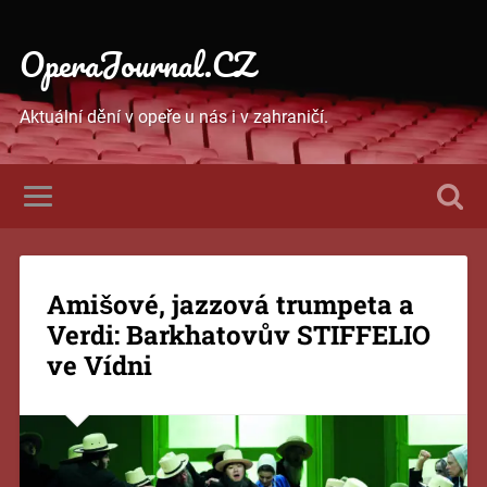
OperaJournal.CZ
Aktuální dění v opeře u nás i v zahraničí.
Amišové, jazzová trumpeta a
Verdi: Barkhatovův STIFFELIO
ve Vídni