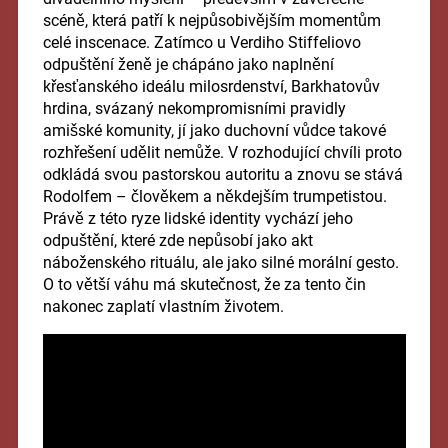
scéně, která patří k nejpůsobivějším momentům
celé inscenace. Zatímco u Verdiho Stiffeliovo
odpuštění ženě je chápáno jako naplnění
křesťanského ideálu milosrdenství, Barkhatovův
hrdina, svázaný nekompromisními pravidly
amišské komunity, jí jako duchovní vůdce takové
rozhřešení udělit nemůže. V rozhodující chvíli proto
odkládá svou pastorskou autoritu a znovu se stává
Rodolfem – člověkem a někdejším trumpetistou.
Právě z této ryze lidské identity vychází jeho
odpuštění, které zde nepůsobí jako akt
náboženského rituálu, ale jako silné morální gesto.
O to větší váhu má skutečnost, že za tento čin
nakonec zaplatí vlastním životem.