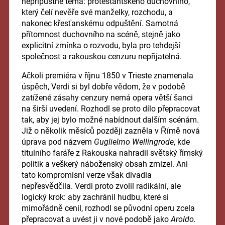
nepřípustné téma: protestantského duchovního,
který čelí nevěře své manželky, rozchodu, a
nakonec křesťanskému odpuštění. Samotná
přítomnost duchovního na scéně, stejně jako
explicitní zmínka o rozvodu, byla pro tehdejší
společnost a rakouskou cenzuru nepřijatelná.
Ačkoli premiéra v říjnu 1850 v Trieste znamenala
úspěch, Verdi si byl dobře vědom, že v podobě
zatížené zásahy cenzury nemá opera větší šanci
na širší uvedení. Rozhodl se proto dílo přepracovat
tak, aby jej bylo možné nabídnout dalším scénám.
Již o několik měsíců později zazněla v Římě nová
úprava pod názvem
Guglielmo Wellingrode
, kde
titulního faráře z Rakouska nahradil světský římský
politik a veškerý náboženský obsah zmizel. Ani
tato kompromisní verze však divadla
nepřesvědčila. Verdi proto zvolil radikální, ale
logický krok: aby zachránil hudbu, které si
mimořádně cenil, rozhodl se původní operu zcela
přepracovat a uvést ji v nové podobě jako
Aroldo.