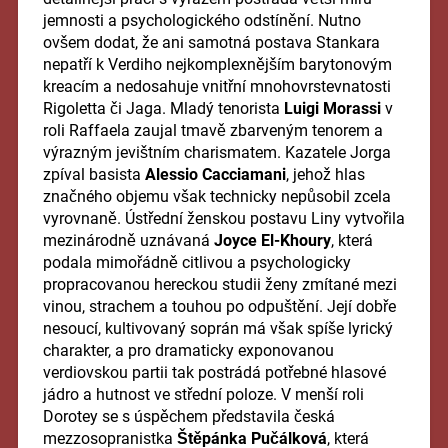
jemnosti a psychologického odstínění. Nutno
ovšem dodat, že ani samotná postava Stankara
nepatří k Verdiho nejkomplexnějším barytonovým
kreacím a nedosahuje vnitřní mnohovrstevnatosti
Rigoletta či Jaga. Mladý tenorista
Luigi Morassi
v
roli Raffaela zaujal tmavě zbarveným tenorem a
výrazným jevištním charismatem. Kazatele Jorga
zpíval basista
Alessio Cacciamani
, jehož hlas
značného objemu však technicky nepůsobil zcela
vyrovnaně. Ústřední ženskou postavu Liny vytvořila
mezinárodně uznávaná
Joyce El-Khoury
, která
podala mimořádně citlivou a psychologicky
propracovanou hereckou studii ženy zmítané mezi
vinou, strachem a touhou po odpuštění. Její dobře
nesoucí, kultivovaný soprán má však spíše lyrický
charakter, a pro dramaticky exponovanou
verdiovskou partii tak postrádá potřebné hlasové
jádro a hutnost ve střední poloze. V menší roli
Dorotey se s úspěchem představila česká
mezzosopranistka
Štěpánka Pučálková
, která