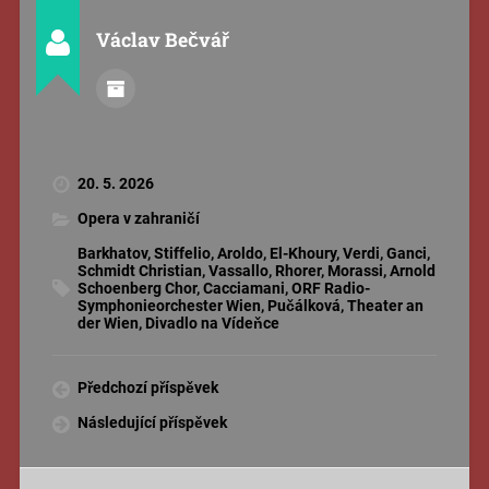
Václav Bečvář
20. 5. 2026
Opera v zahraničí
Barkhatov
,
Stiffelio
,
Aroldo
,
El-Khoury
,
Verdi
,
Ganci
,
Schmidt Christian
,
Vassallo
,
Rhorer
,
Morassi
,
Arnold
Schoenberg Chor
,
Cacciamani
,
ORF Radio-
Symphonieorchester Wien
,
Pučálková
,
Theater an
der Wien
,
Divadlo na Vídeňce
Předchozí příspěvek
Následující příspěvek