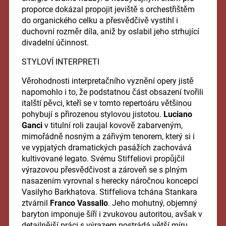
proporce dokázal propojit jeviště s orchestřištěm
do organického celku a přesvědčivě vystihl i
duchovní rozměr díla, aniž by oslabil jeho strhující
divadelní účinnost.
STYLOVÍ INTERPRETI
Věrohodnosti interpretačního vyznění opery jistě
napomohlo i to, že podstatnou část obsazení tvořili
italští pěvci, kteří se v tomto repertoáru většinou
pohybují s přirozenou stylovou jistotou.
Luciano
Ganci
v titulní roli zaujal kovově zabarveným,
mimořádně nosným a zářivým tenorem, který si i
ve vypjatých dramatických pasážích zachovává
kultivované legato. Svému Stiffeliovi propůjčil
výrazovou přesvědčivost a zároveň se s plným
nasazením vyrovnal s herecky náročnou koncepcí
Vasilyho Barkhatova. Stiffeliova tchána Stankara
ztvárnil
Franco Vassallo
. Jeho mohutný, objemný
baryton imponuje šíří i zvukovou autoritou, avšak v
detailnější práci s výrazem postrádá větší míru