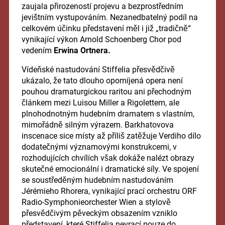
zaujala přirozeností projevu a bezprostředním
jevištním vystupováním. Nezanedbatelný podíl na
celkovém účinku představení měl i již „tradičně“
vynikající výkon Arnold Schoenberg Chor pod
vedením
Erwina Ortnera.
Vídeňské nastudování Stiffelia přesvědčivě
ukázalo, že tato dlouho opomíjená opera není
pouhou dramaturgickou raritou ani přechodným
článkem mezi Luisou Miller a Rigolettem, ale
plnohodnotným hudebním dramatem s vlastním,
mimořádně silným výrazem. Barkhatovova
inscenace sice místy až příliš zatěžuje Verdiho dílo
dodatečnými významovými konstrukcemi, v
rozhodujících chvílích však dokáže nalézt obrazy
skutečné emocionální i dramatické síly. Ve spojení
se soustředěným hudebním nastudováním
Jérémieho Rhorera, vynikající prací orchestru ORF
Radio-Symphonieorchester Wien a stylově
přesvědčivým pěveckým obsazením vzniklo
představení, které Stiffelia nevrací pouze do