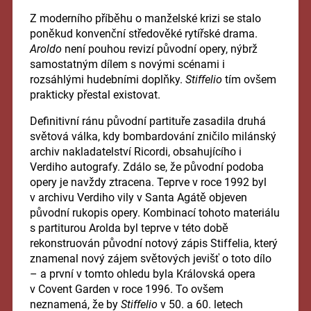
Z moderního příběhu o manželské krizi se stalo
poněkud konvenční středověké rytířské drama.
Aroldo
není pouhou revizí původní opery, nýbrž
samostatným dílem s novými scénami i
rozsáhlými hudebními doplňky.
Stiffelio
tím ovšem
prakticky přestal existovat.
Definitivní ránu původní partituře zasadila druhá
světová válka, kdy bombardování zničilo milánský
archiv nakladatelství Ricordi, obsahujícího i
Verdiho autografy. Zdálo se, že původní podoba
opery je navždy ztracena. Teprve v roce 1992 byl
v archivu Verdiho vily v Santa Agátě objeven
původní rukopis opery. Kombinací tohoto materiálu
s partiturou Arolda byl teprve v této době
rekonstruován původní notový zápis Stiffelia, který
znamenal nový zájem světových jevišť o toto dílo
– a první v tomto ohledu byla Královská opera
v Covent Garden v roce 1996. To ovšem
neznamená, že by
Stiffelio
v 50. a 60. letech