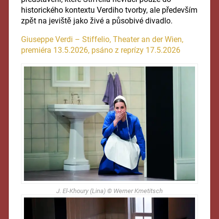
historického kontextu Verdiho tvorby, ale především
zpět na jeviště jako živé a působivé divadlo.
Giuseppe Verdi – Stiffelio, Theater an der Wien,
premiéra 13.5.2026, psáno z reprízy 17.5.2026
J. El-Khoury (Lina) © Werner Kmetitsch