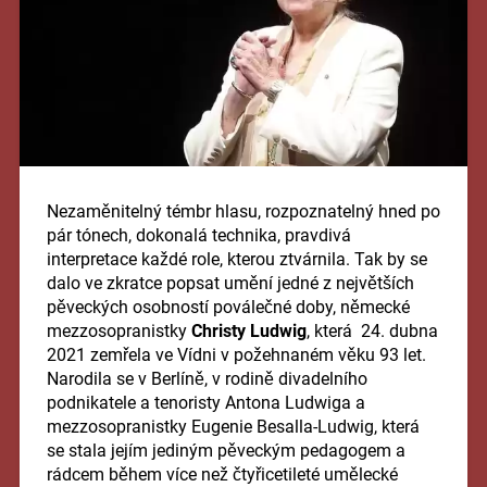
Nezaměnitelný témbr hlasu, rozpoznatelný hned po
pár tónech, dokonalá technika, pravdivá
interpretace každé role, kterou ztvárnila. Tak by se
dalo ve zkratce popsat umění jedné z největších
pěveckých osobností poválečné doby, německé
mezzosopranistky
Christy Ludwig
, která 24. dubna
2021 zemřela ve Vídni v požehnaném věku 93 let.
Narodila se v Berlíně, v rodině divadelního
podnikatele a tenoristy Antona Ludwiga a
mezzosopranistky Eugenie Besalla-Ludwig, která
se stala jejím jediným pěveckým pedagogem a
rádcem během více než čtyřicetileté umělecké