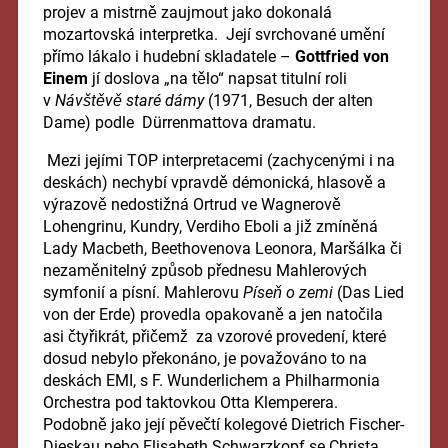
projev a mistrně zaujmout jako dokonalá
mozartovská interpretka. Její svrchované umění
přímo lákalo i hudební skladatele –
Gottfried von
Einem
jí doslova „na tělo“ napsat titulní roli
v
Návštěvě staré dámy
(1971, Besuch der alten
Dame) podle Dürrenmattova dramatu.
Mezi jejími TOP interpretacemi (zachycenými i na
deskách) nechybí vpravdě démonická, hlasově a
výrazově nedostižná Ortrud ve Wagnerově
Lohengrinu, Kundry, Verdiho Eboli a již zmíněná
Lady Macbeth, Beethovenova Leonora, Maršálka či
nezaměnitelný způsob přednesu Mahlerových
symfonií a písní. Mahlerovu
Píseň o zemi
(Das Lied
von der Erde) provedla opakovaně a jen natočila
asi čtyřikrát, přičemž za vzorové provedení, které
dosud nebylo překonáno, je považováno to na
deskách EMI, s F. Wunderlichem a Philharmonia
Orchestra pod taktovkou Otta Klemperera.
Podobně jako její pěvečtí kolegové Dietrich Fischer-
Dieskau nebo Elisabeth Schwarzkopf se Christa