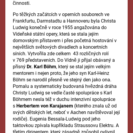
činnosti.
Po těžkých začátcích v operních souborech ve
Frankfurtu, Darmstadtu a Hannoveru byla Christa
Ludwig konečně v roce 1955 angažována do
Vídeňské státní opery, která se stala jejím
domovským přístavem i přes početná hostování v
největších světových divadlech a koncertních
síních. Vytvořila zde celkem 43 rozličných rolí
v 769 představeních. Do Vídně ji přijal obávaný a
přísný
Dr. Karl Böhm
, který se stal jejím velkým
mentorem i nejen proto, že jeho syn Karl-Heinz
Böhm se narodil přesně ve stejný den jako ona.
Pomalu a systematicky budovaná hvězdná dráha
Christy Ludwig se vedle časté spolupráce s Karl
Böhmem nesla též v duchu intenzivní spolupráce
s
Herbertem von Karajanem
(kterého znala už od
svých dětských let, neboť v Aachen navštěvoval její
rodiče). Eugenia Bessala-Ludwig pod jeho
taktovkou zpívala kupříkladu Straussovu Elektru. A
třetím dirigentem, který zásadně způsobil ovlivnil