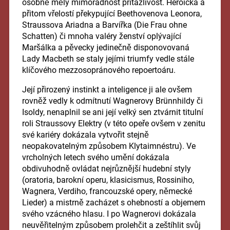
osobně měly mimořádnost přitažlivost. Heroická a
přitom vřelostí překypující Beethovenova Leonora,
Straussova Ariadna a Barvířka (Die Frau ohne
Schatten) či mnoha valéry ženství oplývající
Maršálka a pěvecky jedinečně disponovovaná
Lady Macbeth se staly jejími triumfy vedle stále
klíčového mezzosopránového repoertoáru.
Její přirozený instinkt a inteligence ji ale ovšem
rovněž vedly k odmítnutí Wagnerovy Brünnhildy či
Isoldy, nenaplnil se ani její velký sen ztvárnit titulní
roli Straussovy Elektry (v této opeře ovšem v zenitu
své kariéry dokázala vytvořit stejně
neopakovatelným způsobem Klytaimnéstru). Ve
vrcholných letech svého umění dokázala
obdivuhodně ovládat nejrůznější hudební styly
(oratoria, barokní operu, klasicismus, Rossiniho,
Wagnera, Verdiho, francouzské opery, německé
Lieder) a mistrně zacházet s ohebností a objemem
svého vzácného hlasu. I po Wagnerovi dokázala
neuvěřitelným způsobem prolehčit a zeštíhlit svůj