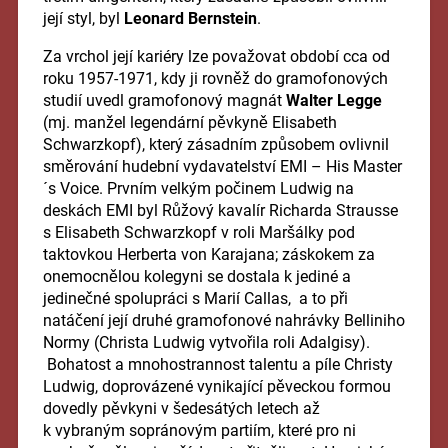
její styl, byl
Leonard Bernstein
.
Za vrchol její kariéry lze považovat období cca od
roku 1957-1971, kdy ji rovněž do gramofonových
studií uvedl gramofonový magnát
Walter Legge
(mj. manžel legendární pěvkyně Elisabeth
Schwarzkopf), který zásadním způsobem ovlivnil
směrování hudební vydavatelství EMI – His Master
´s Voice. Prvním velkým počinem Ludwig na
deskách EMI byl Růžový kavalír Richarda Strausse
s Elisabeth Schwarzkopf v roli Maršálky pod
taktovkou Herberta von Karajana; záskokem za
onemocnělou kolegyni se dostala k jediné a
jedinečné spolupráci s Marií Callas, a to při
natáčení její druhé gramofonové nahrávky Belliniho
Normy (Christa Ludwig vytvořila roli Adalgisy).
Bohatost a mnohostrannost talentu a píle Christy
Ludwig, doprovázené vynikající pěveckou formou
dovedly pěvkyni v šedesátých letech až
k vybraným sopránovým partiím, které pro ni