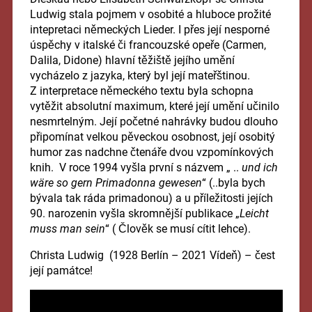
Ludwig stala pojmem v osobité a hluboce prožité
intepretaci německých Lieder. I přes její nesporné
úspěchy v italské či francouzské opeře (Carmen,
Dalila, Didone) hlavní těžiště jejího umění
vycházelo z jazyka, který byl její mateřštinou.
Z interpretace německého textu byla schopna
vytěžit absolutní maximum, které její umění učinilo
nesmrtelným. Její početné nahrávky budou dlouho
připomínat velkou pěveckou osobnost, její osobitý
humor zas nadchne čtenáře dvou vzpomínkových
knih. V roce 1994 vyšla první s názvem „ ..
und ich
wäre so gern Primadonna gewesen
“ (..byla bych
bývala tak ráda primadonou) a u příležitosti jejích
90. narozenin vyšla skromnější publikace „
Leicht
muss man sein
“ ( Člověk se musí cítit lehce).
Christa Ludwig (1928 Berlín – 2021 Vídeň) – čest
její památce!