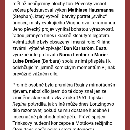
měl až nepříjemný plochý tón. Pěvecký vrchol
večera představoval výkon
Mathiase Hausmanna
(Stephan), který vytvořil barvitý portrét „svého“
únosce, místy evokujícího Wagnerova Telramunda.
Jeho pěvecký projev vynikal bohatou výrazovostí,
řadou jemných fines i krásně klenutým legatem.
Velmi zdařile byly obsazeny i menší role: Kiliána
ztvárnil výtečně zpívající
Dan Karlström
, Beatu
výrazně interpretovala
Norna Lentner
a
Marie-
Luise Dreßen
(Barbara) spolu s nimi přispěla i k
odlehčujícím, jemně komickým momentům v jinak
převážně vážném díle.
Pro mě osobně byla premiéra Reginy mimořádným
zjevem, neboť dílo jsem do té doby znal jen ze
zmíněné staré nahrávky z roku 1951. Lipská
Regina
potvrdila, jak silně může dnes Lortzingovo
dílo rezonovat, pokud se mu dostane hudebně i
inscenačně plnohodnotné péče. Právě spojení
Trinksovy hudební koncepce a Mottlova režijního
čtení dává opeře novou srozumitelnost i