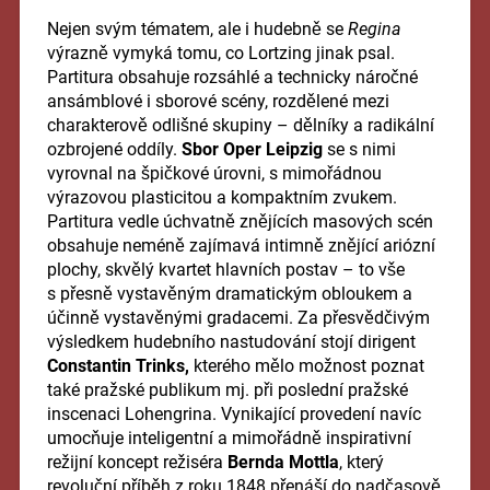
Nejen svým tématem, ale i hudebně se
Regina
výrazně vymyká tomu, co Lortzing jinak psal.
Partitura obsahuje rozsáhlé a technicky náročné
ansámblové i sborové scény, rozdělené mezi
charakterově odlišné skupiny – dělníky a radikální
ozbrojené oddíly.
Sbor Oper Leipzig
se s nimi
vyrovnal na špičkové úrovni, s mimořádnou
výrazovou plasticitou a kompaktním zvukem.
Partitura vedle úchvatně znějících masových scén
obsahuje neméně zajímavá intimně znějící ariózní
plochy, skvělý kvartet hlavních postav – to vše
s přesně vystavěným dramatickým obloukem a
účinně vystavěnými gradacemi. Za přesvědčivým
výsledkem hudebního nastudování stojí dirigent
Constantin Trinks,
kterého mělo možnost poznat
také pražské publikum mj. při poslední pražské
inscenaci Lohengrina. Vynikající provedení navíc
umocňuje inteligentní a mimořádně inspirativní
režijní koncept režiséra
Bernda Mottla
, který
revoluční příběh z roku 1848 přenáší do nadčasově