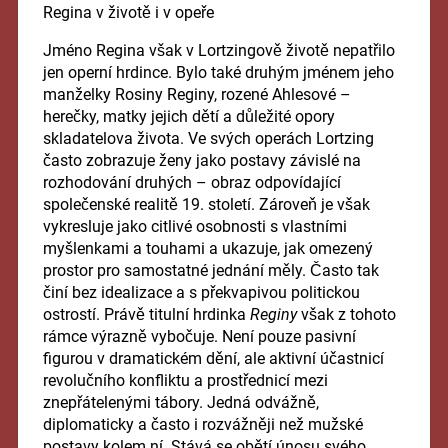
Regina v životě i v opeře
Jméno Regina však v Lortzingově životě nepatřilo
jen operní hrdince. Bylo také druhým jménem jeho
manželky Rosiny Reginy, rozené Ahlesové –
herečky, matky jejich dětí a důležité opory
skladatelova života. Ve svých operách Lortzing
často zobrazuje ženy jako postavy závislé na
rozhodování druhých – obraz odpovídající
společenské realitě 19. století. Zároveň je však
vykresluje jako citlivé osobnosti s vlastními
myšlenkami a touhami a ukazuje, jak omezený
prostor pro samostatné jednání měly. Často tak
činí bez idealizace a s překvapivou politickou
ostrostí. Právě titulní hrdinka
Reginy
však z tohoto
rámce výrazně vybočuje. Není pouze pasivní
figurou v dramatickém dění, ale aktivní účastnicí
revolučního konfliktu a prostřednicí mezi
znepřátelenými tábory. Jedná odvážně,
diplomaticky a často i rozvážněji než mužské
postavy kolem ní. Stává se obětí únosu svého