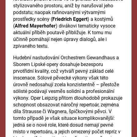
stylizovaného prostoru, aniž by narušoval jeho
podstatu; naopak rafinovanými výtvarnými
prostředky scény (
Friedrich Eggert
) a kostýmů
(
Alfred Mayerhofer
) divákovi tematicky vysoce
aktuální příběh poutavě přibližuje. K tomu mu
účinně pomáhají nejen úpravy dialogů, ale i
zpívaného textu.
Hudební nastudování Orchestrem Gewandhaus a
Sborem Lipské opery dosahuje bezesporu
prvotřídní kvality, což vytváří pevný základ celé
inscenace. Sólové pěvecké výkony však této
úrovně nedosahují zcela konzistentně – přestože
sólisté podávají vesměs solidní a profesionální
výkony. Oper Leipzig přitom dlouhodobě prokazuje
schopnost obsazovat náročný repertoár, zejména
díla Strausse či Wagnera, špičkovými pěvci. V
tomto případě je však situace komplikovanější:
jedná se o nové role, které dosud nemají pevné
místo v repertoáru, a jejich omezený počet repríz v