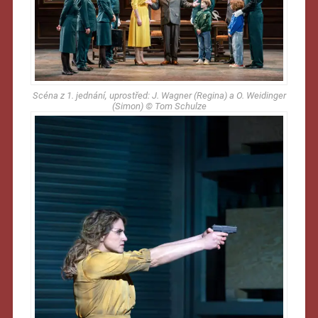
Scéna z 1. jednání, uprostřed: J. Wagner (Regina) a O. Weidinger
(Simon) © Tom Schulze