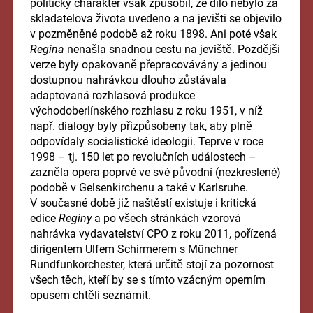
politický charakter však způsobil, že dílo nebylo za
skladatelova života uvedeno a na jevišti se objevilo
v pozměněné podobě až roku 1898. Ani poté však
Regina
nenašla snadnou cestu na jeviště. Pozdější
verze byly opakovaně přepracovávány a jedinou
dostupnou nahrávkou dlouho zůstávala
adaptovaná rozhlasová produkce
východoberlínského rozhlasu z roku 1951, v níž
např. dialogy byly přizpůsobeny tak, aby plně
odpovídaly socialistické ideologii. Teprve v roce
1998 – tj. 150 let po revolučních událostech –
zazněla opera poprvé ve své původní (nezkreslené)
podobě v Gelsenkirchenu a také v Karlsruhe.
V současné době již naštěstí existuje i kritická
edice
Reginy
a po všech stránkách vzorová
nahrávka vydavatelství CPO z roku 2011, pořízená
dirigentem Ulfem Schirmerem s Münchner
Rundfunkorchester, která určitě stojí za pozornost
všech těch, kteří by se s tímto vzácným operním
opusem chtěli seznámit.