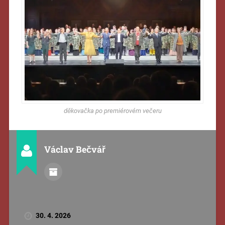
děkovačka po premiérovém večeru
Václav Bečvář
30. 4. 2026