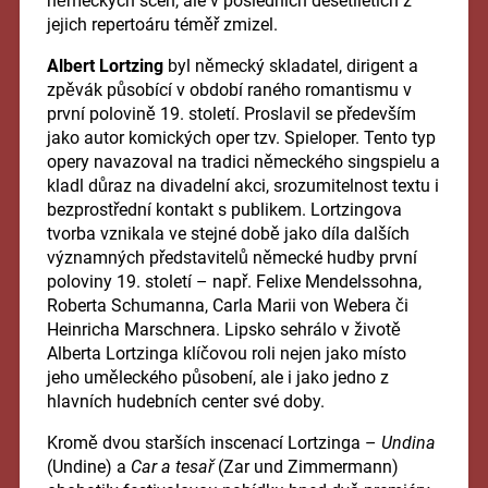
německých scén, ale v posledních desetiletích z
jejich repertoáru téměř zmizel.
Albert Lortzing
byl německý skladatel, dirigent a
zpěvák působící v období raného romantismu v
první polovině 19. století. Proslavil se především
jako autor komických oper tzv. Spieloper. Tento typ
opery navazoval na tradici německého singspielu a
kladl důraz na divadelní akci, srozumitelnost textu i
bezprostřední kontakt s publikem. Lortzingova
tvorba vznikala ve stejné době jako díla dalších
významných představitelů německé hudby první
poloviny 19. století – např. Felixe Mendelssohna,
Roberta Schumanna, Carla Marii von Webera či
Heinricha Marschnera. Lipsko sehrálo v životě
Alberta Lortzinga klíčovou roli nejen jako místo
jeho uměleckého působení, ale i jako jedno z
hlavních hudebních center své doby.
Kromě dvou starších inscenací Lortzinga –
Undina
(Undine) a
Car a tesař
(Zar und Zimmermann)