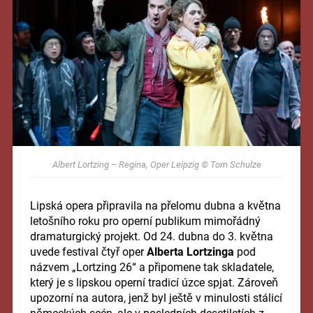
Albert Lortzing – Regina, Oper Leipzig © Tom Schulze
Lipská opera připravila na přelomu dubna a května
letošního roku pro operní publikum mimořádný
dramaturgický projekt. Od 24. dubna do 3. května
uvede festival čtyř oper
Alberta Lortzinga
pod
názvem „Lortzing 26“ a připomene tak skladatele,
který je s lipskou operní tradicí úzce spjat. Zároveň
upozorní na autora, jenž byl ještě v minulosti stálicí