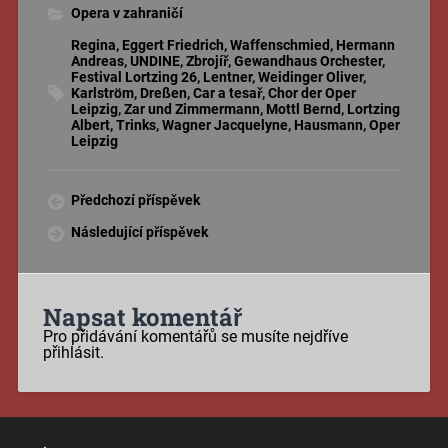
Opera v zahraničí
Regina
,
Eggert Friedrich
,
Waffenschmied
,
Hermann
Andreas
,
UNDINE
,
Zbrojíř
,
Gewandhaus Orchester
,
Festival Lortzing 26
,
Lentner
,
Weidinger Oliver
,
Karlström
,
Dreßen
,
Car a tesař
,
Chor der Oper
Leipzig
,
Zar und Zimmermann
,
Mottl Bernd
,
Lortzing
Albert
,
Trinks
,
Wagner Jacquelyne
,
Hausmann
,
Oper
Leipzig
Předchozí příspěvek
Následující příspěvek
Napsat komentář
Pro přidávání komentářů se musíte nejdříve
přihlásit
.