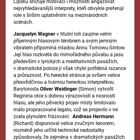
Lipsku snižuje motivaci i možnosti angažovat
nejvyhledávanější interprety, kteří obvykle preferují
role s širším uplatněním na mezinárodních
scénách.
Jacquelyn Wagner
v titulní roli zaujme velmi
příjemným hlasovým témbrem a svým jemným
vibratem připomíná mladou Annu Tomowu-Sintow.
Její hlas rozkvétá do mimořádného půvabu a jasu
především v lyrických a meditativních pasážích,
v dramatické poloze jí však chybí potřebná razance
a průraznost. Po herecké stránce je ovšem velice
přesvědčivou a tvárnou hereckou interpretkou.
Barytonista
Oliver Weidinger
(Simon) vytvořil
Reginina otce s dobrou výrazovostí a nosností
hlasu, ale jeho pěvecký projev místy limitovalo
málo propracované legato, což se projevilo v ne
zcela plynulém frázování.
Andreas Hermann
(Richard) disponoval velice zvučným tenorem,
nicméně jeho určité technické nedostatky
způsobovaly, že zejména v dramatických pasážích