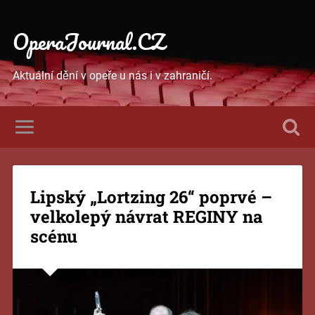
OperaJournal.CZ
Aktuální dění v opeře u nás i v zahraničí.
Lipský „Lortzing 26“ poprvé –
velkolepý návrat REGINY na
scénu