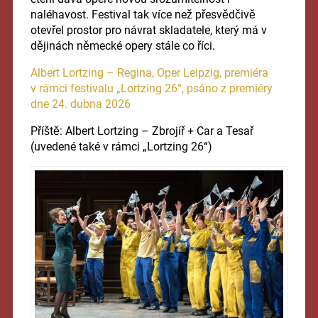
naléhavost. Festival tak více než přesvědčivě
otevřel prostor pro návrat skladatele, který má v
dějinách německé opery stále co říci.
Albert Lortzing – Regina, Oper Leipzig, premiéra
v rámci festivalu „Lortzing 26“, psáno z premiéry
dne 24. dubna 2026
Příště: Albert Lortzing – Zbrojíř + Car a Tesař
(uvedené také v rámci „Lortzing 26“)