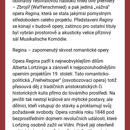
obohatily festivalovou nabídku hned dvě premiéry
–
Zbrojíř
(Waffenschmied) a pak jediná „vážná“
opera
Regina
, která se stala jakýmsi pomyslným
středobodem celého projektu. Představení
Reginy
s
e konají v budově opery, zatímco pro ostatní tituly
byl vybrán prostorově a akusticky velice příznivý
sál Musikalische Komödie.
Regina – zapomenutý skvost romantické opery
Opera
Regina
patří k nejneobvyklejším dílům
Alberta Lortzinga a zároveň k nejpozoruhodnějším
operním projektům 19. století. Tato romanticko-
politická „Freiheitsoper“ (osvobozovací opera) totiž
přesouvá děj z tradičních aristokratických či
historických kulis přímo do továrního prostředí. Na
jevišti tak nestojí králové ani mýtické postavy, ale
dělníci, kteří vstupují do stávky a proklamují svůj
požadavek svobody. Opera vznikla roku 1848 pod
bezprostředním dojmem revolučních událostí, které
Lortzing osobně zažil ve Vídni. Právě její otevřeně