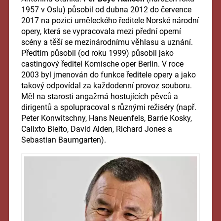
1957 v Oslu) působil od dubna 2012 do července
2017 na pozici uměleckého ředitele Norské národní
opery, která se vypracovala mezi přední operní
scény a těší se mezinárodnímu věhlasu a uznání.
Předtím působil (od roku 1999) působil jako
castingový ředitel Komische oper Berlin. V roce
2003 byl jmenován do funkce ředitele opery a jako
takový odpovídal za každodenní provoz souboru.
Měl na starosti angažmá hostujících pěvců a
dirigentů a spolupracoval s různými režiséry (např.
Peter Konwitschny, Hans Neuenfels, Barrie Kosky,
Calixto Bieito, David Alden, Richard Jones a
Sebastian Baumgarten).