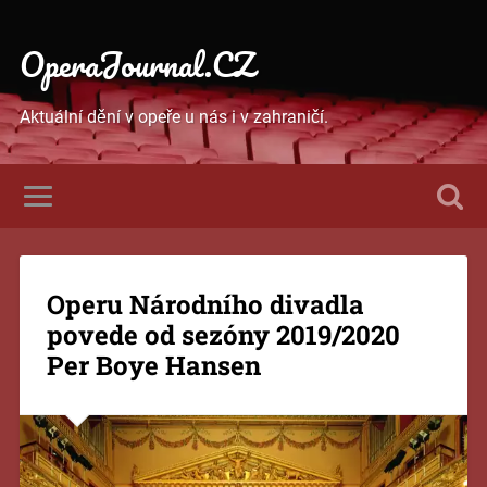
OperaJournal.CZ
Aktuální dění v opeře u nás i v zahraničí.
Operu Národního divadla
povede od sezóny 2019/2020
Per Boye Hansen