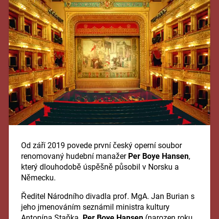
Od září 2019 povede první český operní soubor
renomovaný hudební manažer
Per Boye Hansen
,
který dlouhodobě úspěšně působil v Norsku a
Německu.
Ředitel Národního divadla prof. MgA. Jan Burian s
jeho jmenováním seznámil ministra kultury
Antonína Staňka.
Per Boye Hansen
(narozen roku