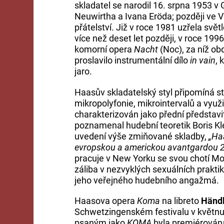
skladatel se narodil 16. srpna 1953 v
Neuwirtha a Ivana Eröda; později ve V
přátelství. Již v roce 1981 uzřela svě
více než deset let později, v roce 199
komorní opera
Nacht
(Noc), za níž ob
proslavilo instrumentální dílo
in vain
, 
jaro.
Haasův skladatelský styl připomíná st
mikropolyfonie, mikrointervalů a využit
charakterizován jako přední představi
poznamenal hudební teoretik Boris K
uvedení výše zmiňované skladby,
„Ha
evropskou a americkou avantgardou 20.
pracuje v New Yorku se svou chotí Moll
záliba v nezvyklých sexuálních prakti
jeho veřejného hudebního angažmá.
Haasova opera
Koma
na libreto
Händl
Schwetzingenském festivalu v květnu 2
psaným jako
KOMA
byla premiérována