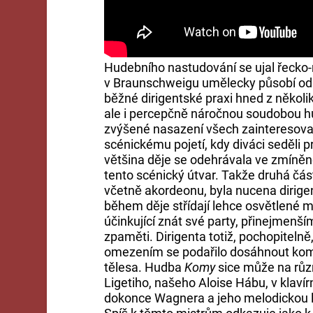
Hudebního nastudování se ujal řecko
v Braunschweigu umělecky působí od r
běžné dirigentské praxi hned z několi
ale i percepčně náročnou soudobou hu
zvýšené nasazení všech zainteresovan
scénickému pojetí, kdy diváci seděli 
většina děje se odehrávala ve zmíněné 
tento scénický útvar. Takže druhá čás
včetně akordeonu, byla nucena dirigent
během děje střídají lehce osvětlené 
účinkující znát své party, přinejmenší
zpaměti. Dirigenta totiž, pochopiteln
omezením se podařilo dosáhnout komp
tělesa. Hudba
Komy
sice může na růz
Ligetiho, našeho Aloise Hábu, v klaví
dokonce Wagnera a jeho melodickou li