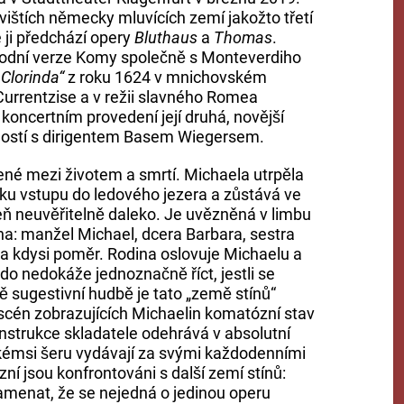
vištích německy mluvících zemí jakožto třetí
e ji předchází opery
Bluthaus
a
Thomas
.
vodní verze Komy společně s Monteverdiho
 Clorinda“
z roku 1624 v mnichovském
urrentzise a v režii slavného Romea
v koncertním provedení její druhá, novější
vností s dirigentem Basem Wiegersem.
ené mezi životem a smrtí. Michaela utrpěla
ku vstupu do ledového jezera a zůstává ve
eň neuvěřitelně daleko. Je uvězněná v limbu
dina: manžel Michael, dcera Barbara, sestra
a kdysi poměr. Rodina oslovuje Michaelu a
do nedokáže jednoznačně říct, jestli se
 sugestivní hudbě je tato „země stínů“
scén zobrazujících Michaelin komatózní stav
nstrukce skladatele odehrává v absolutní
émsi šeru vydávají za svými každodenními
zní jsou konfrontováni s další zemí stínů:
menat, že se nejedná o jedinou operu