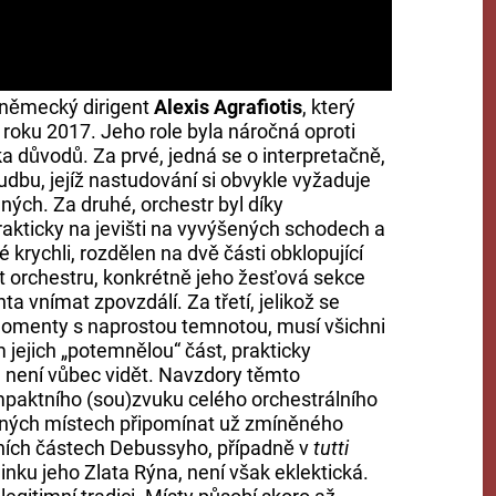
-německý dirigent
Alexis Agrafiotis
, který
oku 2017. Jeho role byla náročná oproti
ka důvodů. Za prvé, jedná se o interpretačně,
dbu, jejíž nastudování si obvykle vyžaduje
ých. Za druhé, orchestr byl díky
prakticky na jevišti na vyvýšených schodech a
krychli, rozdělen na dvě části obklopující
t orchestru, konkrétně jeho žesťová sekce
a vnímat zpovzdálí. Za třetí, jelikož se
momenty s naprostou temnotou, musí všichni
m jejich „potemnělou“ část, prakticky
ě, není vůbec vidět. Navzdory těmto
aktního (sou)zvuku celého orchestrálního
ných místech připomínat už zmíněného
rních částech Debussyho, případně v
tutti
nku jeho Zlata Rýna, není však eklektická.