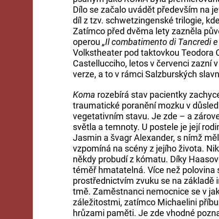
Dílo se začalo uvádět především na je
díl z tzv. schwetzingenské trilogie, kd
Zatímco před dvěma lety zazněla pů
operou
„Il combatimento di Tancredi e
Volkstheater pod taktovkou Teodora C
Castellucciho, letos v červenci zazní 
verze, a to v rámci Salzburských sla
Koma
rozebírá stav pacientky zachyc
traumatické poranění mozku v důsled
vegetativním stavu. Je zde – a zárov
světla a temnoty. U postele je její ro
Jasmin a švagr Alexander, s nímž měl
vzpomíná na scény z jejího života. Nik
někdy probudí z kómatu. Díky Haasově
téměř hmatatelná. Více než polovina 
prostřednictvím zvuku se na základě i
tmě. Zaměstnanci nemocnice se v jak
záležitostmi, zatímco Michaelini příbu
hrůzami paměti. Je zde vhodné pozna