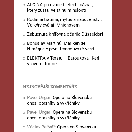
ALCINA po dvaceti letech: návrat,
který zůstal ve stínu minulosti
Rodinné trauma, mýtus a náboženství.
Valkýry cválají Mnichovem
Zabudnutá kráľovná očarila Düsseldorf
Bohuslav Martinů: Mariken de
Nimègue v první francouzské verzi
ELEKTRA v Terstu – Batoukova–Kerl
v životní formě
NEJNOVĚJŠÍ KOMENTÁŘE
Pavel Unger
:
Opera na Slovensku
dnes: otazníky a vykřičníky
Pavel Unger
:
Opera na Slovensku
dnes: otazníky a vykřičníky
Václav Bečvář
:
Opera na Slovensku