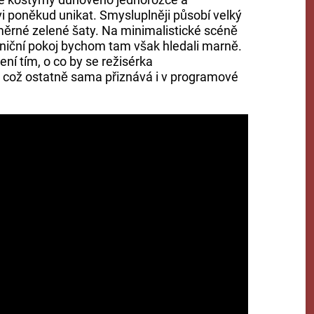
i poněkud unikat. Smysluplněji působí velký
měrné zelené šaty. Na minimalistické scéně
niční pokoj bychom tam však hledali marně.
není tím, o co by se režisérka
což ostatně sama přiznává i v programové