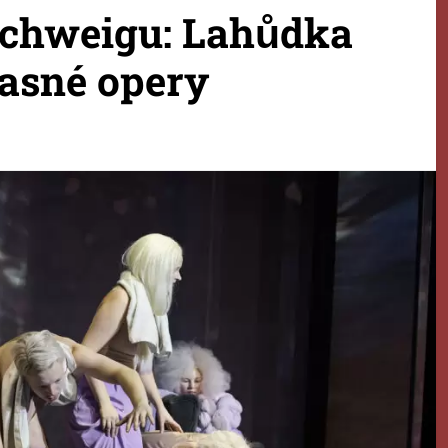
chweigu: Lahůdka
časné opery