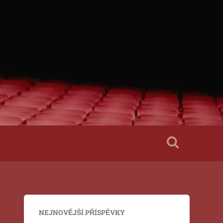
NEJNOVĚJŠÍ PŘÍSPĚVKY