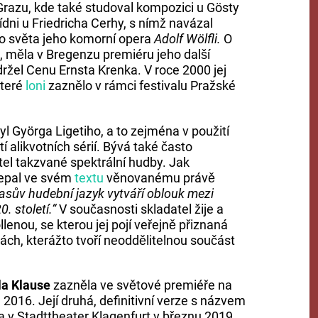
 Grazu, kde také studoval kompozici u Gösty
ídni u Friedricha Cerhy, s nímž navázal
tlo světa jeho komorní opera
Adolf Wölfli.
O
6, měla v Bregenzu premiéru jeho další
držel Cenu Ernsta Krenka. V roce 2000 jej
které
loni
zaznělo v rámci festivalu Pražské
yl Györga Ligetiho, a to zejména v použití
í alikvotních sérií. Bývá také často
tel takzvané spektrální hudby. Jak
lepal ve svém
textu
věnovanému právě
asův hudební jazyk vytváří oblouk mezi
 století.“
V současnosti skladatel žije a
enou, se kterou jej pojí veřejně přiznaná
kách, kterážto tvoří neoddělitelnou součást
a Klause
zazněla ve světové premiéře na
016. Její druhá, definitivní verze s názvem
 v Stadttheater Klagenfurt v březnu 2019.