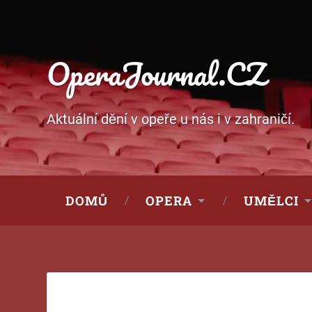
OperaJournal.CZ
Aktuální dění v opeře u nás i v zahraničí.
DOMŮ
OPERA
UMĚLCI