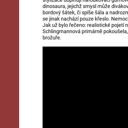
dinosaura, jejichž smysl může divákov
bordový šátek, či spíše šála a nadroz
se jinak nachází pouze křeslo. Nemoc
Jak už bylo řečeno: realistické pojetí 
Schlingmannová primárně pokoušela, 
brožuře.