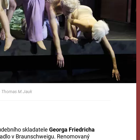
 Thomas M.Jauk
debního skladatele
Georga Friedricha
ivadlo v Braunschweigu. Renomovaný