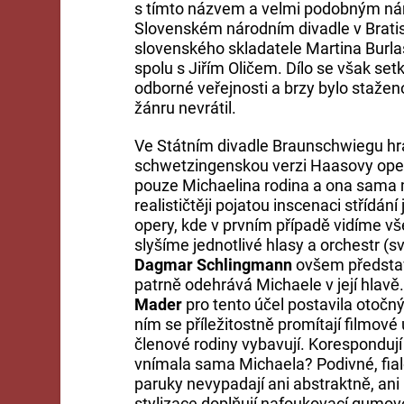
s tímto názvem a velmi podobným ná
Slovenském národním divadle v Brati
slovenského skladatele Martina Burlase
spolu s Jiřím Oličem. Dílo se však set
odborné veřejnosti a brzy bylo stažen
žánru nevrátil.
Ve Státním divadle Braunschwiegu hra
schwetzingenskou verzi Haasovy opery
pouze Michaelina rodina a ona sama 
realističtěji pojatou inscenaci střídán
opery, kde v prvním případě vidíme 
slyšíme jednotlivé hlasy a orchestr (
Dagmar Schlingmann
ovšem představu
patrně odehrává Michaele v její hlav
Mader
pro tento účel postavila otoč
ním se příležitostně promítají filmové
členové rodiny vybavují. Korespondují v
vnímala sama Michaela? Podivné, fial
paruky nevypadají ani abstraktně, ani 
stylizace doplňují nafoukovací gumo