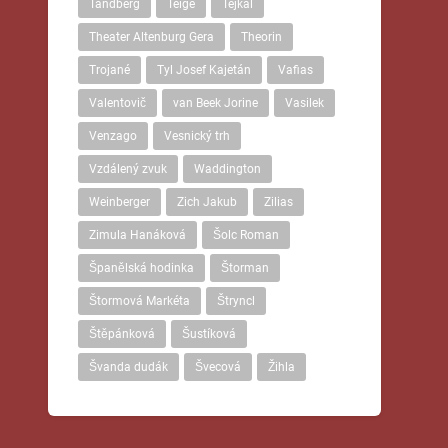
Tandberg
Teige
Tejkal
Theater Altenburg Gera
Theorin
Trojané
Tyl Josef Kajetán
Vafias
Valentovič
van Beek Jorine
Vasilek
Venzago
Vesnický trh
Vzdálený zvuk
Waddington
Weinberger
Zich Jakub
Zilias
Zimula Hanáková
Šolc Roman
Španělská hodinka
Štorman
Štormová Markéta
Štryncl
Štěpánková
Šustíková
Švanda dudák
Švecová
Žihla