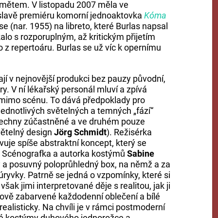
mětem. V listopadu 2007 měla ve
slavě premiéru komorní jednoaktovka
Kóma
 (nar. 1955) na libreto, které Burlas napsal
kalo s rozporuplným, až kritickým přijetím
o z repertoáru. Burlas se už víc k opernímu
jí v nejnovější produkci bez pauzy původní,
. V ní lékařský personál mluví a zpívá
mimo scénu. To dává předpoklady pro
í jednotlivých světelných a temných „fází“
všechny zúčastněné a ve druhém pouze
světelný design
Jörg Schmidt
). Režisérka
je spíše abstraktní koncept, který se
ě. Scénografka a autorka kostýmů
Sabine
ný a posuvný poloprůhledný box, na němž a za
 úryvky. Patrně se jedná o vzpomínky, které si
šak jimi interpretované děje s realitou, jak ji
ově zabarvené každodenní oblečení a bílé
realisticky. Na chvíli je v rámci postmoderní
vé kostýmy duhového jednorožce a