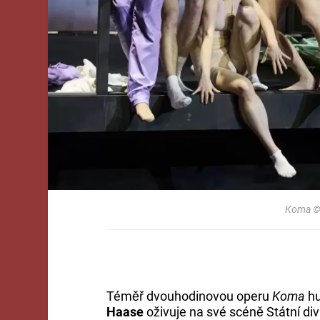
Koma ©
Téměř dvouhodinovou operu
Koma
hu
Haase
oživuje na své scéně Státní d