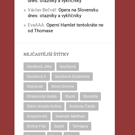
dnes: otazníky a vykřičníky
Václav Bečvář
:
Opera na Slovensku
dnes: otazníky a vykřičníky
EvaAAA
:
Operní Hamlet tentokráte ne
od Thomase
NEJČASTĚJŠÍ ŠTÍTKY
Slavíková Jitka
Součková
Součková D.
Součková Doubravka
Stojčevski
Stone Simone
Strakonický dudák
Stucki
Stundyte
Státní divadlo Košice
Svoboda Čeněk
Svojanovský
Swensen Matthew
Sychra Filip
Szabó
Tamagna