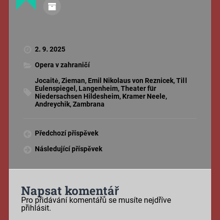
2. 9. 2025
Opera v zahraničí
Jocaitė
,
Zieman
,
Emil Nikolaus von Reznicek
,
Til l
Eulenspiegel
,
Langenheim
,
Theater für
Niedersachsen Hildesheim
,
Kramer Neele
,
Andreychik
,
Zambrana
Předchozí příspěvek
Následující příspěvek
Napsat komentář
Pro přidávání komentářů se musíte nejdříve
přihlásit
.