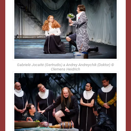
Gabrielė Jocaitė (Gertrudis) a Andrey Andreychik (Doktor) ©
Clemens Heidrich