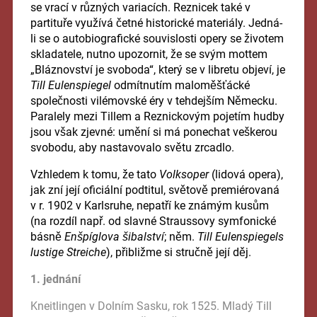
se vrací v různých variacích. Reznicek také v
partituře využívá četné historické materiály. Jedná-
li se o autobiografické souvislosti opery se životem
skladatele, nutno upozornit, že se svým mottem
„Bláznovství je svoboda“, který se v libretu objeví, je
Till Eulenspiegel
odmítnutím maloměšťácké
společnosti vilémovské éry v tehdejším Německu.
Paralely mezi Tillem a Reznickovým pojetím hudby
jsou však zjevné: umění si má ponechat veškerou
svobodu, aby nastavovalo světu zrcadlo.
Vzhledem k tomu, že tato
Volksoper
(lidová opera),
jak zní její oficiální podtitul, světově premiérovaná
v r. 1902 v Karlsruhe, nepatří ke známým kusům
(na rozdíl např. od slavné Straussovy symfonické
básně
Enšpíglova šibalství
; něm.
Till Eulenspiegels
lustige Streiche
), přibližme si stručně její děj.
1. jednání
Kneitlingen v Dolním Sasku, rok 1525. Mladý Till