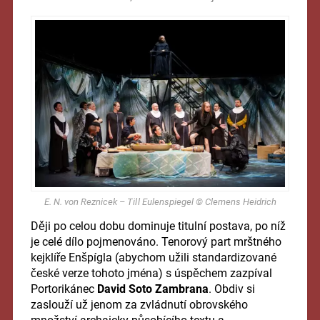
E. N. von Reznicek – Til l Eulenspiegel © Clemens Heidrich
Ději po celou dobu dominuje titulní postava, po níž
je celé dílo pojmenováno. Tenorový part mrštného
kejklíře Enšpígla (abychom užili standardizované
české verze tohoto jména) s úspěchem zazpíval
Portorikánec
David Soto Zambrana
. Obdiv si
zaslouží už jenom za zvládnutí obrovského