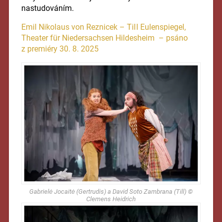
nastudováním.
Emil Nikolaus von Reznicek – Til l Eulenspiegel,
Theater für Niedersachsen Hildesheim – psáno
z premiéry 30. 8. 2025
Gabrielė Jocaitė (Gertrudis) a David Soto Zambrana (Till) ©
Clemens Heidrich