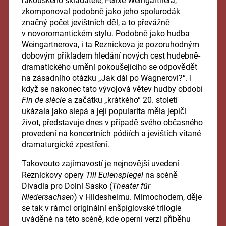
rakouského skladatele, Felixe Weingartnera,
zkomponoval podobně jako jeho spolurodák
značný počet jevištních děl, a to převážně
v novoromantickém stylu. Podobně jako hudba
Weingartnerova, i ta Reznickova je pozoruhodným
dobovým příkladem hledání nových cest hudebně-
dramatického umění pokoušejícího se odpovědět
na zásadního otázku „Jak dál po Wagnerovi?“. I
když se nakonec tato vývojová větev hudby období
Fin de siècle
a začátku „krátkého“ 20. století
ukázala jako slepá a její popularita měla jepičí
život, představuje dnes v případě svého občasného
provedení na koncertních pódiích a jevištích vítané
dramaturgické zpestření.
Takovouto zajímavostí je nejnovější uvedení
Reznickovy opery
Till Eulenspiegel
na scéně
Divadla pro Dolní Sasko (
Theater für
Niedersachsen
) v Hildesheimu. Mimochodem, děje
se tak v rámci originální enšpíglovské trilogie
uváděné na této scéně, kde operní verzi příběhu