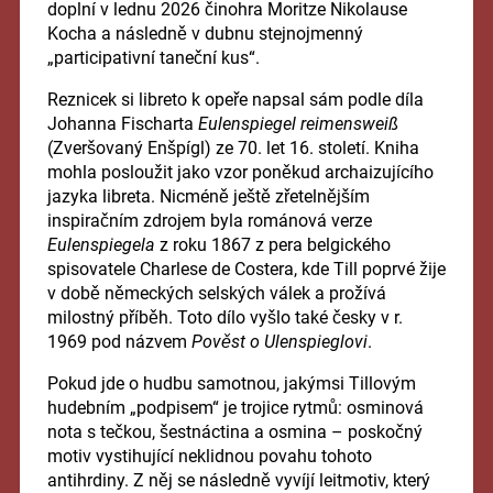
doplní v lednu 2026 činohra Moritze Nikolause
Kocha a následně v dubnu stejnojmenný
„participativní taneční kus“.
Reznicek si libreto k opeře napsal sám podle díla
Johanna Fischarta
Eulenspiegel reimensweiß
(Zveršovaný Enšpígl) ze 70. let 16. století. Kniha
mohla posloužit jako vzor poněkud archaizujícího
jazyka libreta. Nicméně ještě zřetelnějším
inspiračním zdrojem byla románová verze
Eulenspiegela
z roku 1867 z pera belgického
spisovatele Charlese de Costera, kde Till poprvé žije
v době německých selských válek a prožívá
milostný příběh. Toto dílo vyšlo také česky v r.
1969 pod názvem
Pověst o Ulenspieglovi
.
Pokud jde o hudbu samotnou, jakýmsi Tillovým
hudebním „podpisem“ je trojice rytmů: osminová
nota s tečkou, šestnáctina a osmina – poskočný
motiv vystihující neklidnou povahu tohoto
antihrdiny. Z něj se následně vyvíjí leitmotiv, který