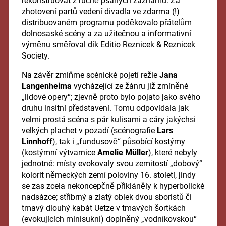
rekonstruovat z ručně psaných záznamů. Za
zhotovení partů vedení divadla ve zdarma (!)
distribuovaném programu poděkovalo přátelům
dolnosaské scény a za užitečnou a informativní
výměnu směřoval dík Editio Reznicek & Reznicek
Society.
Na závěr zmiňme scénické pojetí režie
Jana
Langenheima
vycházející ze žánru již zmíněné
„lidové opery“; zjevně proto bylo pojato jako svého
druhu insitní představení. Tomu odpovídala jak
velmi prostá scéna s pár kulisami a cáry jakýchsi
velkých plachet v pozadí (scénografie
Lars
Linnhoff
), tak i „fundusově“ působící kostýmy
(kostýmní výtvarnice
Amelie Müller
), které nebyly
jednotné: místy evokovaly svou zemitostí „dobový“
kolorit německých zemí poloviny 16. století, jindy
se zas zcela nekoncepčně přikláněly k hyperbolické
nadsázce; stříbrný a zlatý oblek dvou sboristů či
tmavý dlouhý kabát Uetze v tmavých šortkách
(evokujících minisukni) doplněný „vodníkovskou“