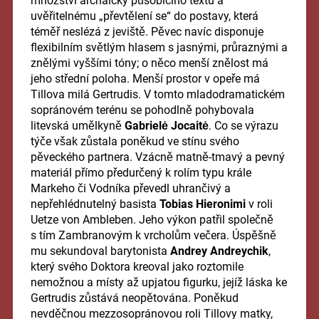
množství archaicky působícího textu a
uvěřitelnému „převtělení se“ do postavy, která
téměř neslézá z jeviště. Pěvec navíc disponuje
flexibilním světlým hlasem s jasnými, průraznými a
znělými vyššími tóny; o něco menší znělost má
jeho střední poloha. Menší prostor v opeře má
Tillova milá Gertrudis. V tomto mladodramatickém
sopránovém terénu se pohodlně pohybovala
litevská umělkyně
Gabrielė Jocaitė
. Co se výrazu
týče však zůstala poněkud ve stínu svého
pěveckého partnera. Vzácně matně-tmavý a pevný
materiál přímo předurčený k rolím typu krále
Markeho či Vodníka převedl uhrančivý a
nepřehlédnutelný basista
Tobias Hieronimi
v roli
Uetze von Ambleben. Jeho výkon patřil společně
s tím Zambranovým k vrcholům večera. Úspěšně
mu sekundoval barytonista
Andrey Andreychik
,
který svého Doktora kreoval jako roztomile
nemožnou a místy až upjatou figurku, jejíž láska ke
Gertrudis zůstává neopětována. Poněkud
nevděčnou mezzosopránovou roli Tillovy matky,