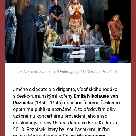
E. N. von Reznicek - Til l Eulenspiegel © Clemens Heidrich
Jméno skladatele a dirigenta, vídeňského rodáka
s česko-rumunskými kořeny
Emila Nikolause von
Reznicka
(1860–1945) není poučenému českému
opernímu publiku neznámé. A to především díky
vzácnému koncertnímu provedení jeho snad
nejslavnější opery
Donna Diana
ve Fóru Karlín v r.
2018. Reznicek, který byl současníkem jiného