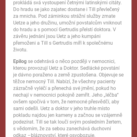
prokládá svá vystoupení četnými latinskými citáty.
Do hradu se jako zajatec dostane i Till převlečený
za mnicha. Pod záminkou strážní služby zmate
Uetze a jeho družinu, umožní povstalcům vniknout
do hradu a s pomocí Gertrudis přelstí doktora. V
závěru jednání jsou Uetz a jeho kumpáni
přemoženi a Till s Gertrudis míří k společnému
životu.
Epilog
se odehrává o něco později v nemocnici,
kterou provozují Uetz a Doktor. Sedlácké povstání
je dávno poraženo a země zpustošena. Objevuje se
těžce nemocný Till. Nabízí, že všechny pacienty
zázračně vyléčí a přenechá své jmění, pokud ho
nechají v nemocnici pokojně zemřít. Jeho „léčba“
ovšem spočívá v tom, že nemocné přesvědčí, aby
sami odešli. Uetz a doktor v jeho truhle místo
pokladu najdou jen kameny a začnou se vzájemně
podezírat. Till se tak loučí svým posledním žertem,
s vědomím, že za sebou zanechává duchovní
odkaz –bláznovství, které osvobozuje.