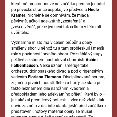
která má prostor pouze na začátku prvního jednání,
po pěvecké stránce uspokojivě předvedla
Neele
Kramer
. Nicméně se domnívám, že mladá
pěvkyně, ačkoli adekvátně „zestařená“ a
„zešedivěná“, přece jen není tak celkem v této roli
uvěřitelná.
Významné místo má v celém průběhu opery
smíšený sbor, u něhož tu a tam probleskují i menší
role s povinností prvního oboru. Rozsáhlé výstupy
pečlivě se sborem nastudoval sbormistr
Achim
Falkenhausen
. Velké uznání směřuje také
orchestru dolnosaského divadla pod dirigentským
vedením
Floriana Ziemena
. Disciplinovaná souhra,
zejména prvních houslí, fléten a harfy, se stala při
takto neznámém díle nárožním kvádrem a
předpokladem jeho adekvátního přijetí. Které bylo –
jak ukázal premiérový potlesk – více než vřelé. Jak
navíc zaznělo z úst intendanta ještě před začátkem
představení, notový materiál opery se musel