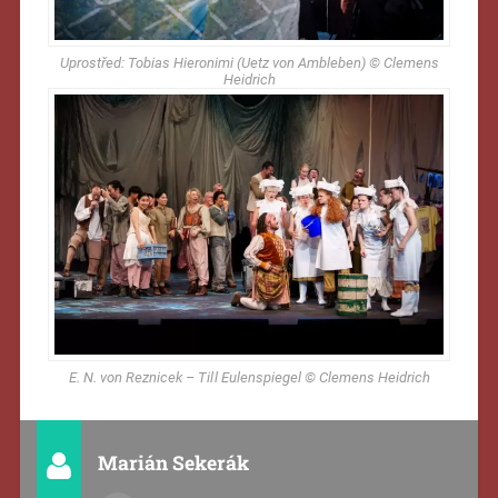
Uprostřed: Tobias Hieronimi (Uetz von Ambleben) © Clemens
Heidrich
E. N. von Reznicek – Til l Eulenspiegel © Clemens Heidrich
Marián Sekerák