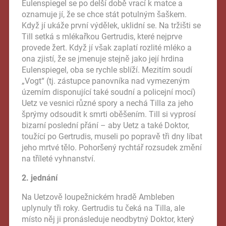
Eulenspiegel se po delší době vrací k matce a
oznamuje jí, že se chce stát potulným šaškem.
Když jí ukáže první výdělek, uklidní se. Na tržišti se
Till setká s mlékařkou Gertrudis, které nejprve
provede žert. Když jí však zaplatí rozlité mléko a
ona zjistí, že se jmenuje stejně jako její hrdina
Eulenspiegel, oba se rychle sblíží. Mezitím soudí
„Vogt“ (tj. zástupce panovníka nad vymezeným
územím disponující také soudní a policejní mocí)
Uetz ve vesnici různé spory a nechá Tilla za jeho
šprýmy odsoudit k smrti oběšením. Till si vyprosí
bizarní poslední přání – aby Uetz a také Doktor,
toužící po Gertrudis, museli po popravě tři dny líbat
jeho mrtvé tělo. Pohoršený rychtář rozsudek změní
na tříleté vyhnanství.
2. jednání
Na Uetzově loupežnickém hradě Ambleben
uplynuly tři roky. Gertrudis tu čeká na Tilla, ale
místo něj ji pronásleduje neodbytný Doktor, který