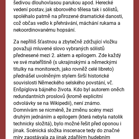
šedivou dlouhovlasou parukou apod. Herecké
vedení postav, jak sborového tělesa tak i sólistů,
spoléhalo patrně na přirozené dramatické danosti,
což občas vedlo k přehrávání, máchání rukama a
nekoordinovanému hopsání.
Za nepříliš šťastnou a zbytečně zdržující vložku
považuji mluvené slovo vybraných sólistů
přednesené mezi 2. aktem a epilogem. Zde každý
ve své mateřštině (s ukrajinskými a německými
titulky na monitorech, jako rovněž celé libreto)
přednášel uvolněným stylem širší historické
souvislosti Německého selského povstání, vč.
Enšpíglova bájného života. Kdo byl autorem oněch
redundantních proslovů (kromě explicitní
odvolávky se na Wikipedii), není známo.
Domnívám se nicméně, že změnu scény mezi
druhým jednáním a epilogem (která nebyla natolik
technicky složitá), bylo možné řešit před oponou i
jinak. Scénická složka inscenace tedy do značné
míry zaostávala za jinak zdařilým hudebním