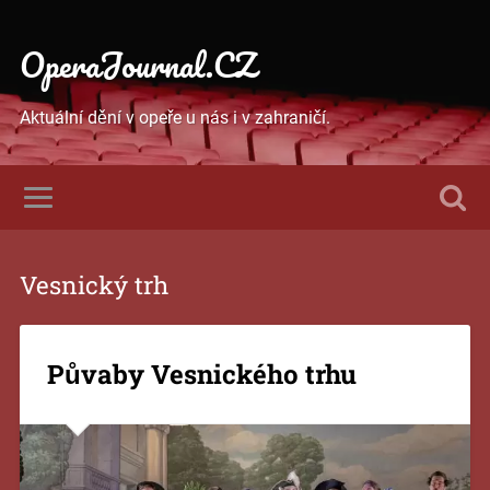
OperaJournal.CZ
Aktuální dění v opeře u nás i v zahraničí.
Vesnický trh
Půvaby Vesnického trhu