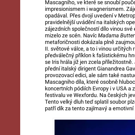
Mascagniho, ve které se snoubí pou
impresionismem i wagnerismem. Zájem
opadával. Přes dvojí uvedení v Metropo
pravidelnější uvádění na italských op
zájezdních společností dílo vinou své 
mizelo ze scén. Navíc
Madama Butterf
metaforičnosti dokázala plně zaujmou
II. světové válce, a to i vinou určitý
předválečný příklon k fašistickému h
se Iris hrála již jen zcela příležitost
přední italský dirigent Gianandrea Gav
provozovací edici, ale sám také nastu
Mascagniho díla, které osobně hluboce 
koncertních pódiích Evropy i v USA 
festivalu ve Wexfordu. Na českých jev
Tento velký dluh teď splatil soubor pl
patří dík za tento zajímavý a emotivní 