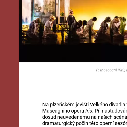
P. Mascagni IRIS,
Na plzeňském jevišti Velkého divadla 
Mascagniho opera
Iris
. Při nastudován
dosud neuvedenému na našich scénác
dramaturgický počin této operní sezón