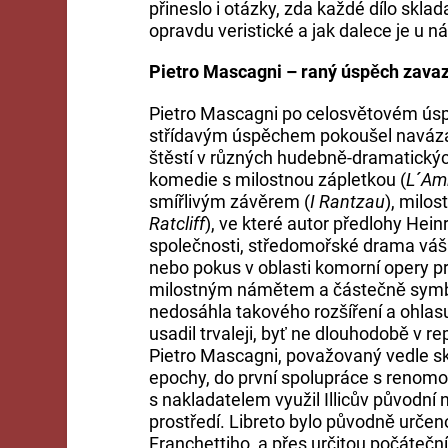
přineslo i otázky, zda každé dílo skla
opravdu veristické a jak dalece je u n
Pietro Mascagni – raný úspěch zava
Pietro Mascagni po celosvětovém ú
střídavým úspěchem pokoušel navázat 
štěstí v různých hudebně-dramatických
komedie s milostnou zápletkou (
L´Ami
smířlivým závěrem (
I Rantzau
), milo
Ratcliff
), ve které autor předlohy Hei
společnosti, středomořské drama váš
nebo pokus v oblasti komorní opery 
milostným námětem a částečně symbo
nedosáhla takového rozšíření a ohlas
usadil trvaleji, byť ne dlouhodobě v r
Pietro Mascagni, považovaný vedle skl
epochy, do první spolupráce s renomov
s nakladatelem využil Illicův původní
prostředí. Libreto bylo původně určeno
Franchettiho, a přes určitou počáteč