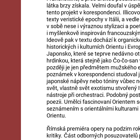
látka brzy získala. Velmi doufal v ús
tento projekt v korespondenci. Illicovo 
texty veristické epochy v Itálii, a v
v sobě nese i výraznou stylizaci a poe
i myšlenkově inspirován francouzský
Ideově pak v textu dochází k organic
historických i kulturních Orientu i Evr
Japonsko, které se teprve nedávno otevř
hrdinkou, která stejně jako Čo-čo-san
později je jen předmětem mužského e
poznámek v korespondenci studoval j
japonské nápěvy nebo tóniny vůbec nep
svět, vlastně svět exotismu stvořený I
nástroje při orchestraci. Podobný post
poezii. Umělci fascinovaní Orientem s
seznámením s orientálními kulturami a r
Orientu.
Římská premiéra opery na podzim roku
kritiky. Část odborných posuzovatel