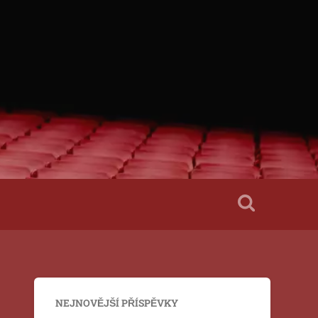
NEJNOVĚJŠÍ PŘÍSPĚVKY