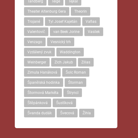
Tandberg
Teige
Tejkal
Theater Altenburg Gera
Theorin
Trojané
Tyl Josef Kajetán
Vafias
Valentovič
van Beek Jorine
Vasilek
Venzago
Vesnický trh
Vzdálený zvuk
Waddington
Weinberger
Zich Jakub
Zilias
Zimula Hanáková
Šolc Roman
Španělská hodinka
Štorman
Štormová Markéta
Štryncl
Štěpánková
Šustíková
Švanda dudák
Švecová
Žihla