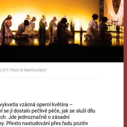
 DJKT Plzeń © Martina Root
vykvetla vzácná operní květina –
í se jí dostalo pečlivé péče, jak se sluší dílu
h. Jde jednoznačně o zásadní
y. Přesto nastudování přes řadu pozitiv