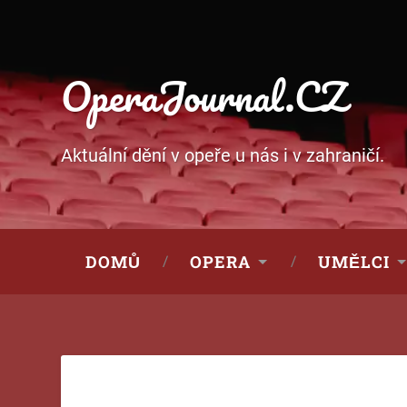
OperaJournal.CZ
Aktuální dění v opeře u nás i v zahraničí.
DOMŮ
OPERA
UMĚLCI