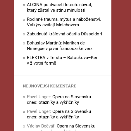
ALCINA po dvaceti letech: návrat,
který zůstal ve stínu minulosti
Rodinné trauma, mýtus a náboženství.
Valkýry cválají Mnichovem
Zabudnutá kráľovná očarila Düsseldorf
Bohuslav Martinů: Mariken de
Nimègue v první francouzské verzi
ELEKTRA v Terstu – Batoukova–Kerl
v životní formě
NEJNOVĚJŠÍ KOMENTÁŘE
Pavel Unger
:
Opera na Slovensku
dnes: otazníky a vykřičníky
Pavel Unger
:
Opera na Slovensku
dnes: otazníky a vykřičníky
Václav Bečvář
:
Opera na Slovensku