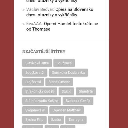
dnes: otazníky a vykřičníky
Václav Bečvář
:
Opera na Slovensku
dnes: otazníky a vykřičníky
EvaAAA
:
Operní Hamlet tentokráte ne
od Thomase
NEJČASTĚJŠÍ ŠTÍTKY
Slavíková Jitka
Součková
Součková D.
Součková Doubravka
Stojčevski
Stone Simone
Strakonický dudák
Stucki
Stundyte
Státní divadlo Košice
Svoboda Čeněk
Svojanovský
Swensen Matthew
Sychra Filip
Szabó
Tamagna