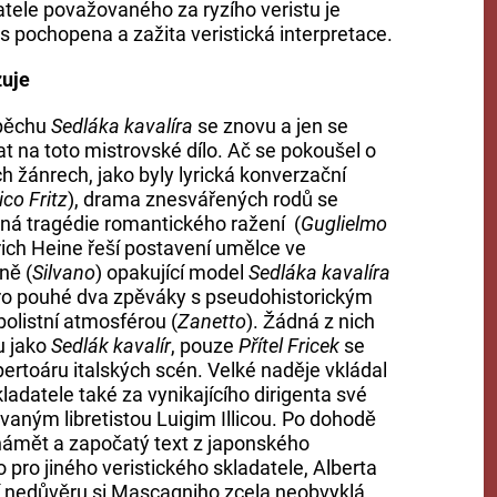
datele považovaného za ryzího veristu je
ás pochopena a zažita veristická interpretace.
zuje
spěchu
Sedláka kavalíra
se znovu a jen se
na toto mistrovské dílo. Ač se pokoušel o
 žánrech, jako byly lyrická konverzační
co Fritz
), drama znesvářených rodů se
stná tragédie romantického ražení (
Guglielmo
nrich Heine řeší postavení umělce ve
ně (
Silvano
) opakující model
Sedláka kavalíra
pro pouhé dva zpěváky s pseudohistorickým
listní atmosférou (
Zanetto
). Žádná z nich
u jako
Sedlák kavalír
, pouze
Přítel Fricek
se
epertoáru italských scén. Velké naděje vkládal
adatele také za vynikajícího dirigenta své
aným libretistou Luigim Illicou. Po dohodě
 námět a započatý text z japonského
 pro jiného veristického skladatele, Alberta
ní nedůvěru si Mascagniho zcela neobvyklá