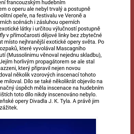
čení francouzským hudebním
 o operu ale nebyl trvalý a postupně
litní opeře, na festivalu ve Veroně a
erních scénách i zásluhou operních
exotické látky i určitou výlučností postupně
ly
v přímočarosti dějové linky bez zbytečné
t místo nejhranější exotické opery světa. Po
ch rozpaků, které vyvolával Mascagniho
nutí (Mussolinimu věnoval nejednu skladbu),
ně. Jejím horlivým propagátorem se ale stal
azzeni, který připravil nejen novou
doval několik vzorových inscenací tohoto
miloval. Dílo se také několikrát objevilo na
a značný úspěch měla inscenace na hudebním
ištích toto dílo nikdy inscenováno nebylo.
zeňské opery Divadla J. K. Tyla. A právě jim
zážitek.