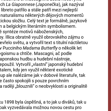
pěch
La Giaponnese
(
Japonečka
), jak nazýval
libreto patřilo a stále patří mezi nejlepší
edle naturalismu některých dějových momentů
tickou složku. Celý text je formálně, jazykově
m a belgickým literárním symbolismem.
ké syntéze motivů náboženských,
opy. Illica obratně využil obrovského zájmu o
elo světu, a vytvořil text s titulní náctiletou
 v Pucciniho
Madama Butterfly
o několik let
goismu a chtíče. Mascagni, ač podle
aponskou hudbu a hudební nástroje,
oužil. Vytvořil „vlastní“ japonský hudební
talem, kdy jen využil některé exotické
up ale nalézáme jak v dobové literatuře, tak
e často spokojili s pouze povrchním
aději „blouznili“ o neobvyklosti a originalitě
 1898 byla úspěšná, a to jak u diváků, tak u
ů pak vyzvedávala možnou novou cestu pro