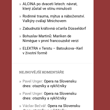
ALCINA po dvaceti letech: návrat,
který zůstal ve stínu minulosti
Rodinné trauma, mýtus a náboženství.
Valkýry cválají Mnichovem
Zabudnutá kráľovná očarila Düsseldorf
Bohuslav Martinů: Mariken de
Nimègue v první francouzské verzi
ELEKTRA v Terstu – Batoukova–Kerl
v životní formě
NEJNOVĚJŠÍ KOMENTÁŘE
Pavel Unger
:
Opera na Slovensku
dnes: otazníky a vykřičníky
Pavel Unger
:
Opera na Slovensku
dnes: otazníky a vykřičníky
Václav Bečvář
:
Opera na Slovensku