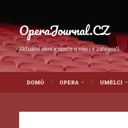
OperaJournal.CZ
Aktuální dění v opeře u nás i v zahraničí.
DOMŮ
OPERA
UMĚLCI