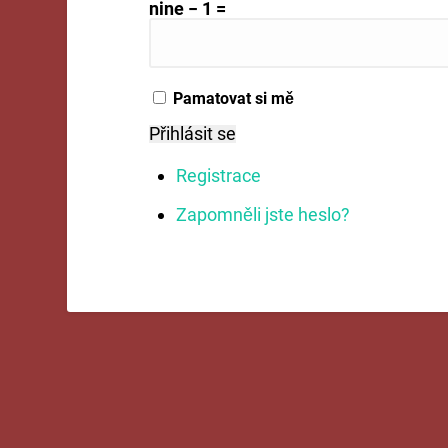
nine − 1 =
Pamatovat si mě
Přihlásit se
Registrace
Zapomněli jste heslo?