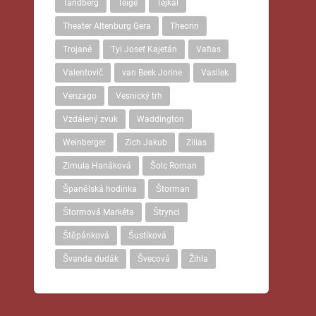
Tandberg
Teige
Tejkal
Theater Altenburg Gera
Theorin
Trojané
Tyl Josef Kajetán
Vafias
Valentovič
van Beek Jorine
Vasilek
Venzago
Vesnický trh
Vzdálený zvuk
Waddington
Weinberger
Zich Jakub
Zilias
Zimula Hanáková
Šolc Roman
Španělská hodinka
Štorman
Štormová Markéta
Štryncl
Štěpánková
Šustíková
Švanda dudák
Švecová
Žihla