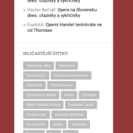
dnes: otazníky a vykřičníky
Václav Bečvář
:
Opera na Slovensku
dnes: otazníky a vykřičníky
EvaAAA
:
Operní Hamlet tentokráte ne
od Thomase
NEJČASTĚJŠÍ ŠTÍTKY
Slavíková Jitka
Součková
Součková D.
Součková Doubravka
Stojčevski
Stone Simone
Strakonický dudák
Stucki
Stundyte
Státní divadlo Košice
Svoboda Čeněk
Svojanovský
Swensen Matthew
Sychra Filip
Szabó
Tamagna