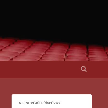
NEJNOVĚJŠÍ PŘÍSPĚVKY