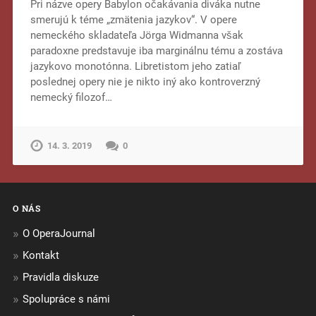
Pri názve opery Babylon očakávania diváka nutne
smerujú k téme „zmätenia jazykov“. V opere
nemeckého skladateľa Jörga Widmanna však
paradoxne predstavuje iba marginálnu tému a zostáva
jazykovo monotónna. Libretistom jeho zatiaľ
poslednej opery nie je nikto iný ako kontroverzný
nemecký filozof…
14. 3. 2019
0
O NÁS
O OperaJournal
Kontakt
Pravidla diskuze
Spolupráce s námi