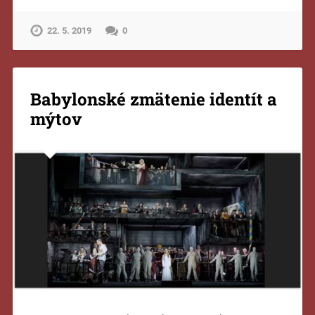
22. 5. 2019
0
Babylonské zmätenie identít a
mýtov