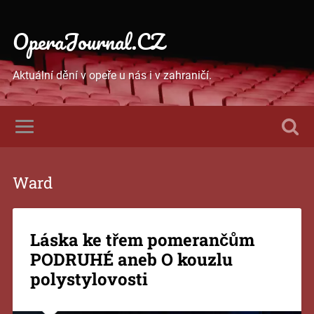
OperaJournal.CZ
Aktuální dění v opeře u nás i v zahraničí.
Ward
Láska ke třem pomerančům
PODRUHÉ aneb O kouzlu
polystylovosti