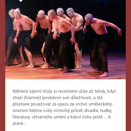
Některé operní tituly si recenzent užije až tehdy, když
ztratí (klamné) povědomí své důležitosti, a též
přestane považovat za operu za vrchol uměleckého
snažení lidstva coby vrcholný průnik divadla, hudby,
literatury, výtvarného umění a kdoví čeho ještě … A
právě…