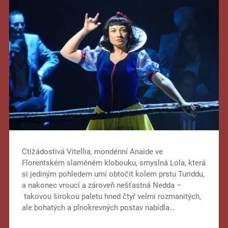
Ctižádostivá Vitellia, mondénní Anaide ve
Florentském slaměném klobouku, smyslná Lola, která
si jediným pohledem umí obtočit kolem prstu Turiddu,
a nakonec vroucí a zároveň nešťastná Nedda –
takovou širokou paletu hned čtyř velmi rozmanitých,
ale bohatých a plnokrevných postav nabídla…