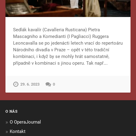
Sedlák kavalír (Cavalleria Rusticana) Pietra
Mascagniho a Komedianti (I Pagliacci) Ruggera
Leoncavalla se po jedenácti letech vrací do repertoáru
Národního divadla v Praze – opět v této tradiční
kombinaci, i když by se mohly hrát samostatně,
případně v kombinaci s jinou operu. Tak např….
29. 6. 2023
0
O NÁS
O OperaJournal
Kontakt