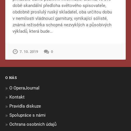
době skandální předloha světového spisovatele,
obdobně proslulý ruský skladatel, oba určitou dobu
v nemilosti vládnoucí garnitury, vynikající sólisté,
známá režisérka schopná nezvyklých a působivých
výkladů, která bude…
7. 10. 2019
0
O NÁS
O OperaJournal
Kontakt
Pravidla diskuze
Spolupráce s námi
Ochrana osobních údajů