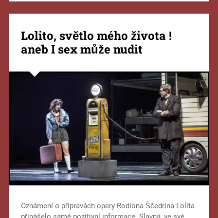
Lolito, světlo mého života !
aneb I sex může nudit
Oznámení o přípravách opery Rodiona Ščedrina Lolita
přinášelo samé pozitivní informace. Slavná, ve své