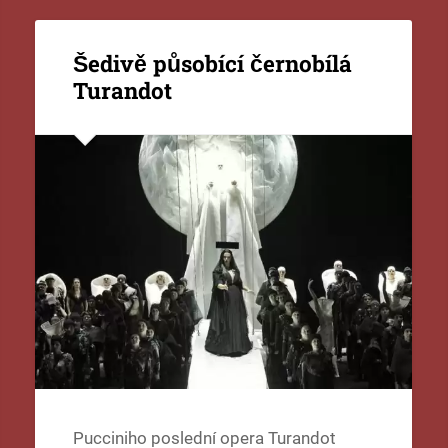
Šedivě působící černobílá
Turandot
Pucciniho poslední opera Turandot