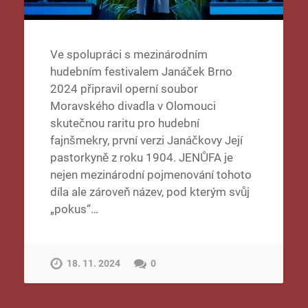
Ve spolupráci s mezinárodním
hudebním festivalem Janáček Brno
2024 připravil operní soubor
Moravského divadla v Olomouci
skutečnou raritu pro hudební
fajnšmekry, první verzi Janáčkovy Její
pastorkyně z roku 1904. JENŮFA je
nejen mezinárodní pojmenování tohoto
díla ale zároveň název, pod kterým svůj
„pokus“…
18. 11. 2024
0