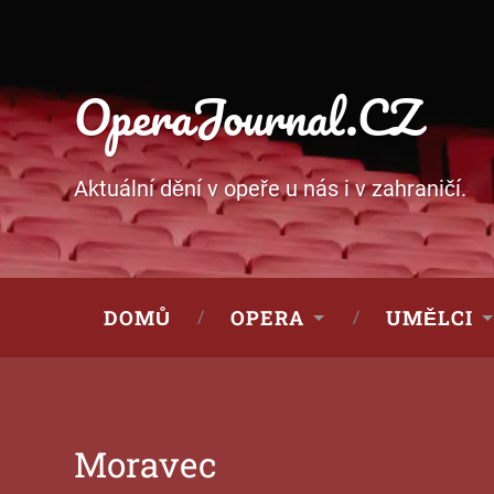
OperaJournal.CZ
Aktuální dění v opeře u nás i v zahraničí.
DOMŮ
OPERA
UMĚLCI
Moravec