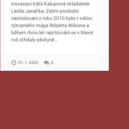
inscenaci Káťa Kabanová skladatele
Leoše Janáčka. Zatím poslední
nastudování z roku 2010 bylo v rukou
výtvarného mága Roberta Wilsona a
během dvou let reprízování se v hlavní
roli střídaly pěvkyně…
31. 1. 2022
0