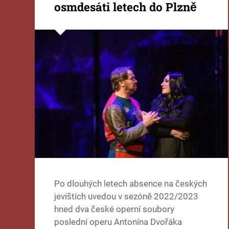
osmdesáti letech do Plzně
Po dlouhých letech absence na českých
jevištích uvedou v sezóně 2022/2023
hned dva české operní soubory
poslední operu Antonína Dvořáka