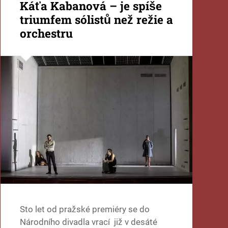
Káťa Kabanová – je spíše
triumfem sólistů než režie a
orchestru
Sto let od pražské premiéry se do
Národního divadla vrací již v desáté