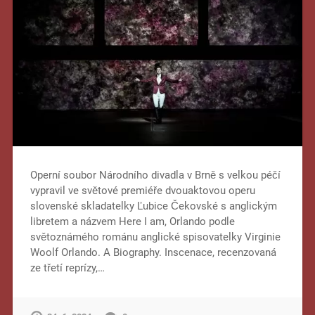
Operní soubor Národního divadla v Brně s velkou péčí
vypravil ve světové premiéře dvouaktovou operu
slovenské skladatelky Ľubice Čekovské s anglickým
libretem a názvem Here I am, Orlando podle
světoznámého románu anglické spisovatelky Virginie
Woolf Orlando. A Biography. Inscenace, recenzovaná
ze třetí reprízy,…