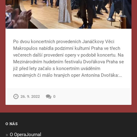
Po dvou koncertních provedeních Janáčkovy Věci
Makropulos nabídla podzimní kulturní Praha ve třech
večerech další provedení opery v podobě koncertu. Na
Mezinárodním hudebním festivalu Dvořákova Praha se
již před lety začalo s koncertním uváděním
neznámých či málo hraných oper Antonína Dvořáka:…
26. 9. 2022
0
O NÁS
O OperaJournal