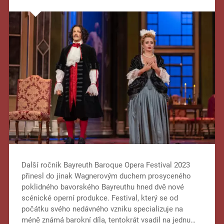
Další ročník Bayreuth Baroque Opera Festival 2023
přinesl do jinak Wagnerovým duchem prosyceného
poklidného bavorského Bayreuthu hned dvě nové
scénické operní produkce. Festival, který se od
počátku svého nedávného vzniku specializuje na
méně známá barokní díla, tentokrát vsadil na jednu…