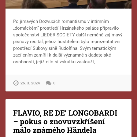
Po jímavých Dozvucích romantismu v intimním
„domáckém“ prostředí Hrzánského paláce připravilo
společenství LIEDER SOCIETY další neméně zajímavý
písňový recitál, jehož hostitelem bylo reprezentativní
prostředí Sukovy síně Rudolfina. Svým tematickým
zacílením zamířil k další významné skladatelské
osobnosti, jejíž dílo si vskutku zaslouží,…
26. 3. 2024
0
FLAVIO, RE DE’ LONGOBARDI
– pokus o znovuvzkříšení
málo známého Händela