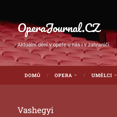
OperaJournal.CZ
Aktuální dění v opeře u nás i v zahraničí.
DOMŮ
OPERA
UMĚLCI
Vashegyi