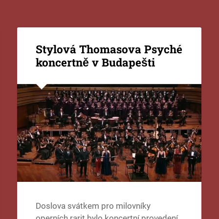
Stylová Thomasova Psyché
koncertně v Budapešti
Doslova svátkem pro milovníky
operních rarit bylo koncertní provedení