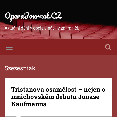
OperaJournal.CZ
Aktuální dění v opeře u nás i v zahraničí.
Szezesniak
Tristanova osamělost – nejen o
mnichovském debutu Jonase
Kaufmanna