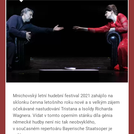
Mnichovský letní hudební festival 2021 zahájilo na
sklonku června letošního roku nové a s velkým zájem
očekávané nastudování Tristana a Isoldy Richarda
Wagnera. Vídat v tomto operním stánku díla génia
německé hudby není nic tak neobvyklého,
v současném repertoáru Bayerische Staatsoper je