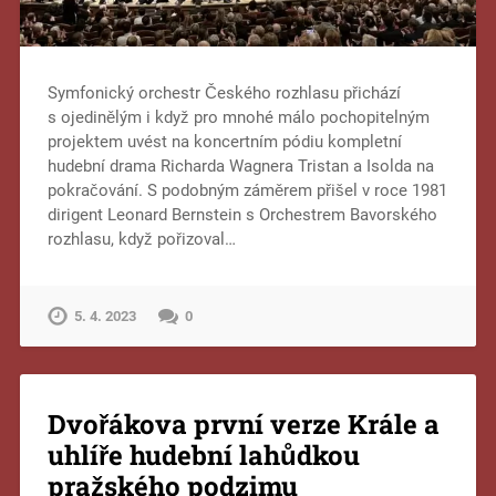
Symfonický orchestr Českého rozhlasu přichází
s ojedinělým i když pro mnohé málo pochopitelným
projektem uvést na koncertním pódiu kompletní
hudební drama Richarda Wagnera Tristan a Isolda na
pokračování. S podobným záměrem přišel v roce 1981
dirigent Leonard Bernstein s Orchestrem Bavorského
rozhlasu, když pořizoval…
5. 4. 2023
0
Dvořákova první verze Krále a
uhlíře hudební lahůdkou
pražského podzimu