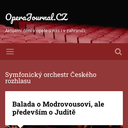
OperaJournal.CZ
Aktuální dění v opeře u nás i v zahraničí.
Symfonický orchestr Českého
rozhlasu
Balada o Modrovousovi, ale
především o Juditě