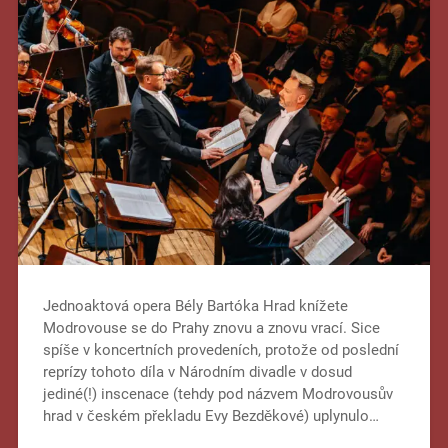
Jednoaktová opera Bély Bartóka Hrad knížete
Modrovouse se do Prahy znovu a znovu vrací. Sice
spíše v koncertních provedeních, protože od poslední
reprízy tohoto díla v Národním divadle v dosud
jediné(!) inscenace (tehdy pod názvem Modrovousův
hrad v českém překladu Evy Bezděkové) uplynulo…