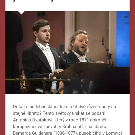
Dokáže hudební skladatel složit dvě různé opery na
stejné libreto? Tento světový unikát se podařil
Antonínu Dvořákovi, který v roce 1871 dokončil
kompozici své zpěvohry Král na uhlíř na libreto
Bernarda Guldenera (1836-1877), působícího v Lomnici