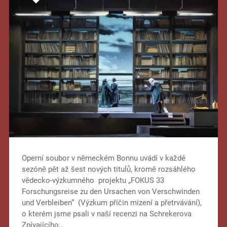
Operní soubor v německém Bonnu uvádí v každé
sezóně pět až šest nových titulů, kromě rozsáhlého
vědecko-výzkumného projektu „FOKUS 33
Forschungsreise zu den Ursachen von Verschwinden
und Verbleiben“ (Výzkum příčin mizení a přetrvávání),
o kterém jsme psali v naší recenzi na Schrekerova
Zpívajícího…