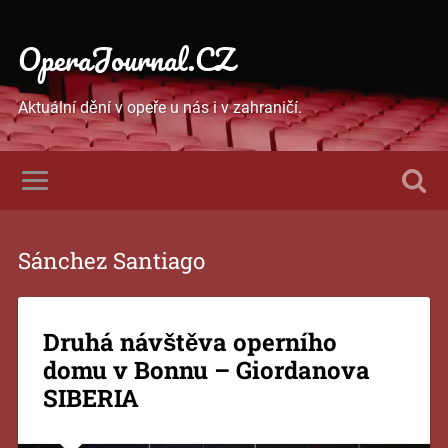
OperaJournal.CZ
Aktuální dění v opeře u nás i v zahraničí.
Sánchez Santiago
Druhá návštěva operního
domu v Bonnu – Giordanova
SIBERIA