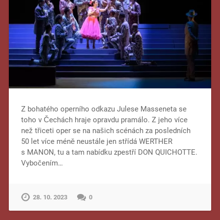
Z bohatého operního odkazu Julese Masseneta se
toho v Čechách hraje opravdu pramálo. Z jeho více
než třiceti oper se na našich scénách za posledních
50 let více méně neustále jen střídá WERTHER
s MANON, tu a tam nabídku zpestří DON QUICHOTTE.
Vybočením…
28. 10. 2023
0