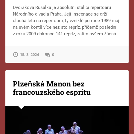
Dvořákova Rusalka je absolutní stálicí repertoáru
Národního divadla Praha. Její inscenace se drží
dlouhá léta na repertoáru, ty vzniklé po roce 1989 mají
na svém kontě více než sto repríz, přičemž poslední
z roku 2009 dokonce 141 repríz, zatím ovšem žádná…
15. 3. 2024
0
Plzeňská Manon bez
francouzského espritu