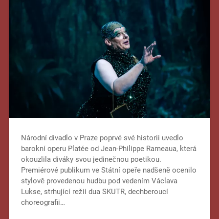
Národní divadlo v Praze poprvé své historii uvedlo
barokní operu Platée od Jean-Philippe Rameaua, která
okouzlila diváky svou jedinečnou poetikou.
Premiérové publikum ve Státní opeře nadšeně ocenilo
stylově provedenou hudbu pod vedením Václava
Lukse, strhující režii dua SKUTR, dechberoucí
choreografii…