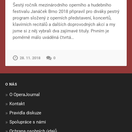
Šestý ročník mezinárodního operního a hudebního
festivalu Janáček Brno 2018 připravil pro diváky pestrý
program složený z operních představení, koncertů,
klavírních recitálů a dalších doprovodných akcí a my
jsme si z něj vybrali dva zajímavé tituly. Prvním je
poměrně málo uváděná čtvrtá…
28. 11. 2018
0
O NÁS
O OperaJournal
Kontakt
Pravidla diskuze
Spolupráce s námi
Ochrana osobních údajů