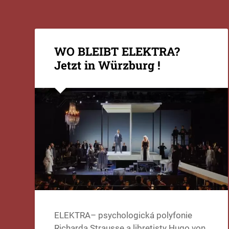
WO BLEIBT ELEKTRA?
Jetzt in Würzburg !
ELEKTRA– psychologická polyfonie
Richarda Strausse a libretisty Hugo von