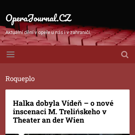
OperaJournal.CZ
Aktuální dění v opeře u nás i v zahraničí.
Roqueplo
Halka dobyla Vídeň – o nové
inscenaci M. Trelińskeho v
Theater an der Wien