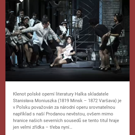
Klenot polské operní literatury Halka skladatele
Stanisłava Moniuszka (1819 Minsk – 1872 Varšava) je
v Polsku považován za národní operu srovnatelnou
například s naší Prodanou nevěstou, ovšem mimo
hranice našich severních sousedů se tento titul hraje
jen velmi zřídka – třeba nyní…