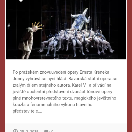
Po pražském znovuuvedení opery Ernsta Kreneka
Jonny vyhrává se nyní hlásí Bavorská státní opera se
zralým dílem stejného autora, Karel V. a přivádí na
jeviště opulentní představení dvanáctitónové opery
plné mnohovrstevnatého textu, magického jevištního
kouzla a fenomenálního výkonu hlavního
představitele….
25. 2. 2019
0