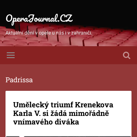
OperaJournal.CZ
Aktuální dění v opeře u nás i v zahraničí.
Padrissa
Umělecký triumf Krenekova
Karla V. si žádá mimořádně
vnímavého diváka