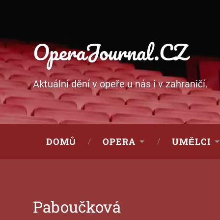
OperaJournal.CZ
Aktuální dění v opeře u nás i v zahraničí.
DOMŮ
OPERA
UMĚLCI
Paboučková