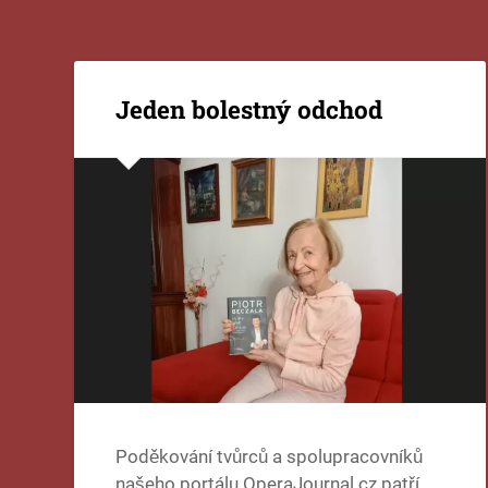
Jeden bolestný odchod
Poděkování tvůrců a spolupracovníků
našeho portálu OperaJournal.cz patří