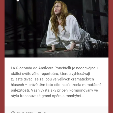
La Gioconda od Amilcare Ponchielli je neochvějnou
stálicí světového repertoáru, kterou vyhledávají
zvláště diváci se zálibou ve velkých dramatických
hlasech – právě těm toto dílo nabízí zcela mimořádné
příležitosti. Vášnivý italský příběh, komponovaný ve
stylu francouzské grand opéra a mnohými…