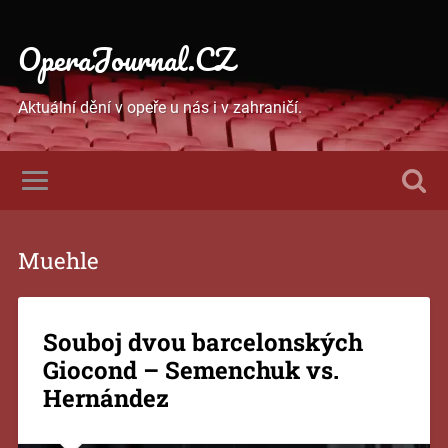
OperaJournal.CZ
Aktuální dění v opeře u nás i v zahraničí.
Muehle
Souboj dvou barcelonských
Giocond – Semenchuk vs.
Hernández