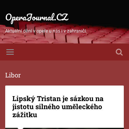
OperaJournal.CZ
Aktuální dění v opeře u nás i v zahraničí.
Libor
Lipský Tristan je sázkou na
jistotu silného uměleckého
zážitku