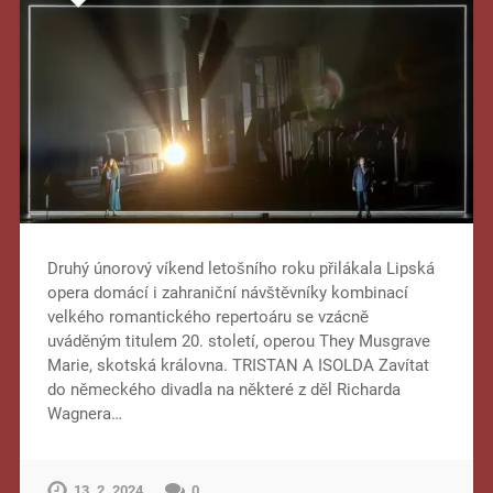
Druhý únorový víkend letošního roku přilákala Lipská
opera domácí i zahraniční návštěvníky kombinací
velkého romantického repertoáru se vzácně
uváděným titulem 20. století, operou They Musgrave
Marie, skotská královna. TRISTAN A ISOLDA Zavítat
do německého divadla na některé z děl Richarda
Wagnera…
13. 2. 2024
0