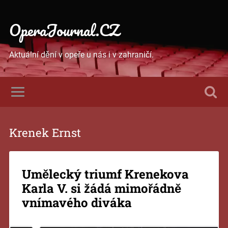
OperaJournal.CZ
Aktuální dění v opeře u nás i v zahraničí.
Krenek Ernst
Umělecký triumf Krenekova
Karla V. si žádá mimořádně
vnímavého diváka