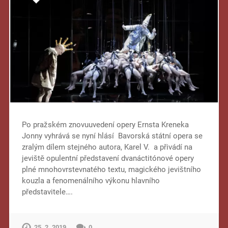
Po pražském znovuuvedení opery Ernsta Kreneka
Jonny vyhrává se nyní hlásí Bavorská státní opera se
zralým dílem stejného autora, Karel V. a přivádí na
jeviště opulentní představení dvanáctitónové opery
plné mnohovrstevnatého textu, magického jevištního
kouzla a fenomenálního výkonu hlavního
představitele….
25. 2. 2019
0