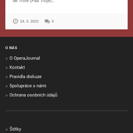
de Troie (Pád Tróje)…
24. 5. 2022
0
O NÁS
O OperaJournal
Kontakt
Pravidla diskuze
Spolupráce s námi
Ochrana osobních údajů
Štítky