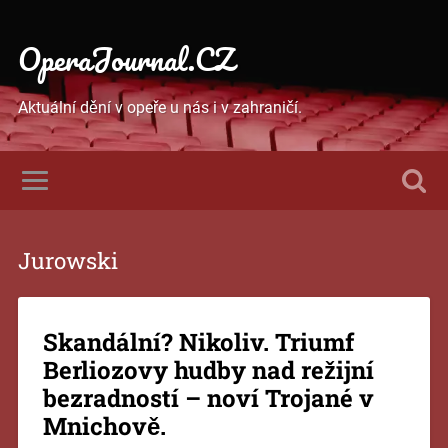
OperaJournal.CZ
Aktuální dění v opeře u nás i v zahraničí.
Jurowski
Skandální? Nikoliv. Triumf
Berliozovy hudby nad režijní
bezradností – noví Trojané v
Mnichově.