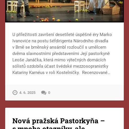
U příležitosti završení desetileté úspěšné éry Marko
Ivanoviće na postu šéfdirigenta Národního divadla
v Brně se brněnský ansámbl rozloučil s umělcem
dvěma slavnostními představeními Její pastorkyně
Leoše Janáčka, která mimo výtečných domácích
sólistů ozdobila účast švédské mezzosopranistky
Katariny Karnéus v roli Kostelničky. Recenzované…
4. 6. 2025
0
Nová pražská Pastorkyňa –
s mnoha otazníky, ale