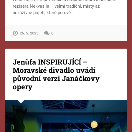
režiséra Nekvasila – velmi tradiční, místy až
nezáživné pojetí, které po dvě…
26. 5. 2025
0
Jenůfa INSPIRUJÍCÍ –
Moravské divadlo uvádí
původní verzi Janáčkovy
opery