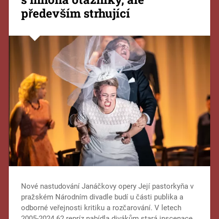
především strhující
Nové nastudování Janáčkovy opery Její pastorkyňa v
pražském Národním divadle budí u části publika a
odborné veřejnosti kritiku a rozčarování. V letech
2005-2024 62 repríz nabídla divákům stará inscenace