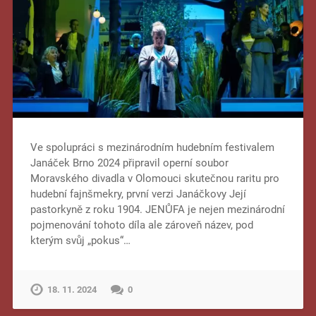
Ve spolupráci s mezinárodním hudebním festivalem
Janáček Brno 2024 připravil operní soubor
Moravského divadla v Olomouci skutečnou raritu pro
hudební fajnšmekry, první verzi Janáčkovy Její
pastorkyně z roku 1904. JENŮFA je nejen mezinárodní
pojmenování tohoto díla ale zároveň název, pod
kterým svůj „pokus“…
18. 11. 2024
0