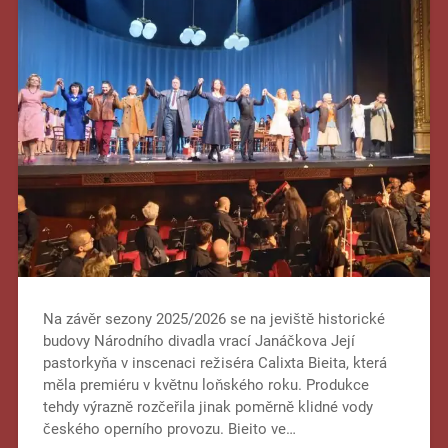
Na závěr sezony 2025/2026 se na jeviště historické
budovy Národního divadla vrací Janáčkova Její
pastorkyňa v inscenaci režiséra Calixta Bieita, která
měla premiéru v květnu loňského roku. Produkce
tehdy výrazně rozčeřila jinak poměrně klidné vody
českého operního provozu. Bieito ve…