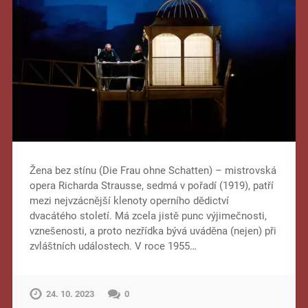
Žena bez stínu (Die Frau ohne Schatten) – mistrovská
opera Richarda Strausse, sedmá v pořadí (1919), patří
mezi nejvzácnější klenoty operního dědictví
dvacátého století. Má zcela jistě punc výjimečnosti,
vznešenosti, a proto nezřídka bývá uváděna (nejen) při
zvláštních událostech. V roce 1955…
24. 10. 2023
0