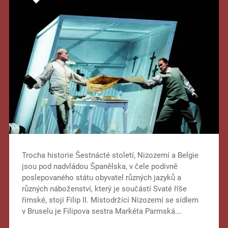
Trocha historie Šestnácté století, Nizozemí a Belgie
jsou pod nadvládou Španělska, v čele podivně
poslepovaného státu obyvatel různých jazyků a
různých náboženství, který je součástí Svaté říše
římské, stojí Filip II. Místodržící Nizozemí se sídlem
v Bruselu je Filipova sestra Markéta Parmská….