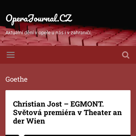
OperaJournal.CZ
Aktuální dění v opeře u nás i v zahraničí.
Goethe
Christian Jost – EGMONT.
Světová premiéra v Theater an
der Wien