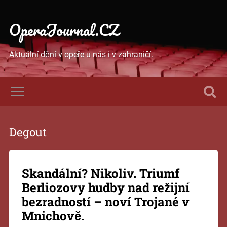
OperaJournal.CZ
Aktuální dění v opeře u nás i v zahraničí.
Degout
Skandální? Nikoliv. Triumf
Berliozovy hudby nad režijní
bezradností – noví Trojané v
Mnichově.