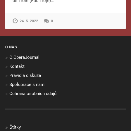
de Troie (Pád Tróje)…
24. 5. 2022
0
O NÁS
O OperaJournal
Kontakt
Pravidla diskuze
Spolupráce s námi
Ochrana osobních údajů
Štítky