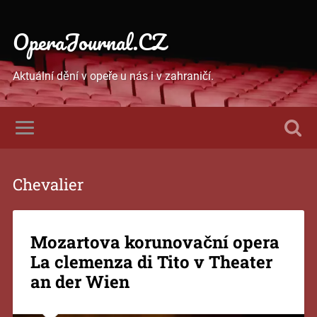
OperaJournal.CZ
Aktuální dění v opeře u nás i v zahraničí.
Chevalier
Mozartova korunovační opera
La clemenza di Tito v Theater
an der Wien