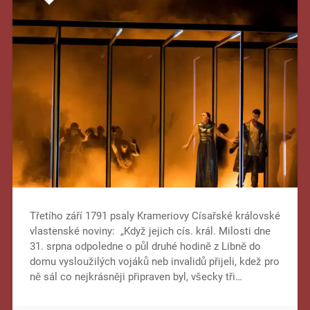
Třetího září 1791 psaly Krameriovy Císařské královské
vlastenské noviny: „Když jejich cís. král. Milosti dne
31. srpna odpoledne o půl druhé hodině z Libně do
domu vysloužilých vojáků neb invalidů přijeli, kdež pro
ně sál co nejkrásněji připraven byl, všecky tři…