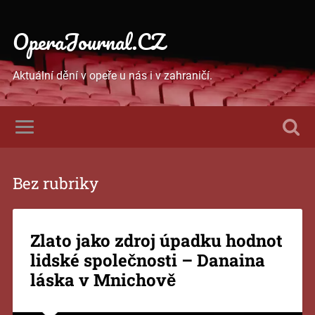
OperaJournal.CZ
Aktuální dění v opeře u nás i v zahraničí.
Bez rubriky
Zlato jako zdroj úpadku hodnot
lidské společnosti – Danaina
láska v Mnichově