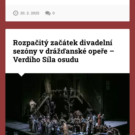
20. 2. 2025
0
Rozpačitý začátek divadelní
sezóny v drážďanské opeře –
Verdiho Síla osudu