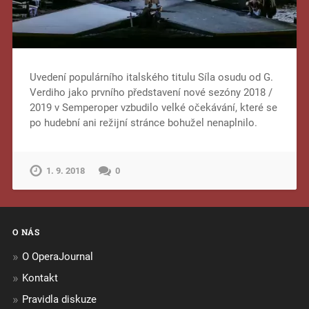
Uvedení populárního italského titulu Síla osudu od G.
Verdiho jako prvního představení nové sezóny 2018 /
2019 v Semperoper vzbudilo velké očekávání, které se
po hudební ani režijní stránce bohužel nenaplnilo.
1. 9. 2018
0
O NÁS
O OperaJournal
Kontakt
Pravidla diskuze