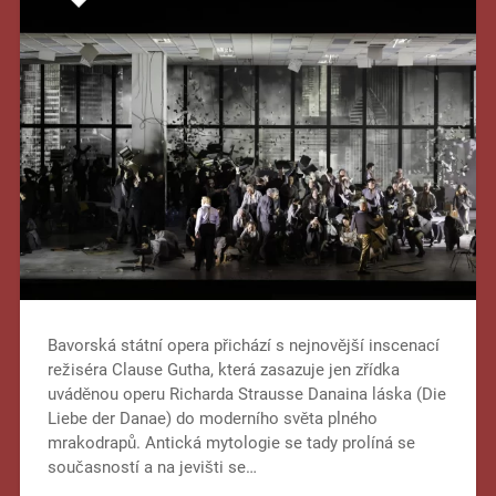
Bavorská státní opera přichází s nejnovější inscenací
režiséra Clause Gutha, která zasazuje jen zřídka
uváděnou operu Richarda Strausse Danaina láska (Die
Liebe der Danae) do moderního světa plného
mrakodrapů. Antická mytologie se tady prolíná se
současností a na jevišti se…