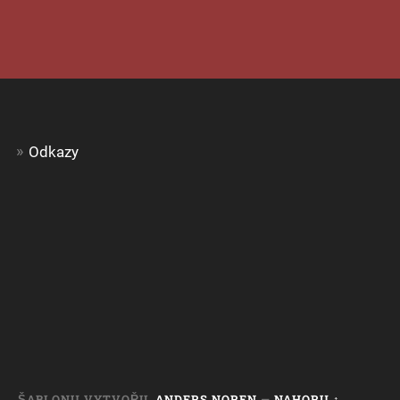
Odkazy
ŠABLONU VYTVOŘIL
ANDERS NOREN
—
NAHORU ↑