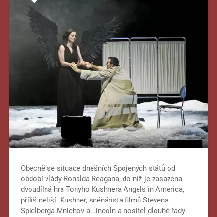
Obecně se situace dnešních Spojených států od
období vlády Ronalda Reagana, do níž je zasazena
dvoudílná hra Tonyho Kushnera Angels in America,
příliš neliší. Kushner, scénárista filmů Stevena
Spielberga Mnichov a Lincoln a nositel dlouhé řady