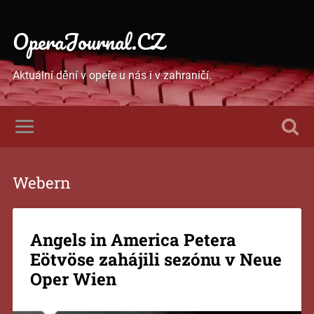
OperaJournal.CZ
Aktuální dění v opeře u nás i v zahraničí.
Webern
Angels in America Petera
Eötvöse zahájili sezónu v Neue
Oper Wien