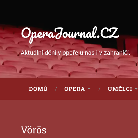
OperaJournal.CZ
Aktuální dění v opeře u nás i v zahraničí.
DOMŮ
OPERA
UMĚLCI
Vörös