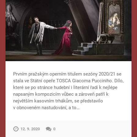
Prvním pražským operním titulem sezóny 2020/21 se
stala ve Státní opeře TOSCA Giacoma Pucciniho. Dílo,
které se po stránce hudební i literární řadí k nejlépe
napsaným kompozicím vůbec a zároveň patří k
největším kasovním trhákům, se představilo
v obnoveném nastudování, a to…
12. 9. 2020
0