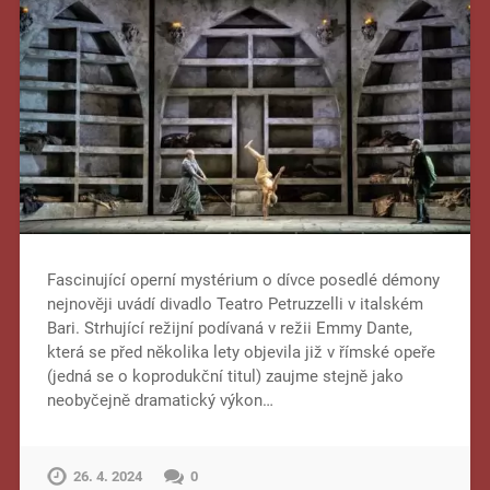
Fascinující operní mystérium o dívce posedlé démony
nejnověji uvádí divadlo Teatro Petruzzelli v italském
Bari. Strhující režijní podívaná v režii Emmy Dante,
která se před několika lety objevila již v římské opeře
(jedná se o koprodukční titul) zaujme stejně jako
neobyčejně dramatický výkon…
26. 4. 2024
0