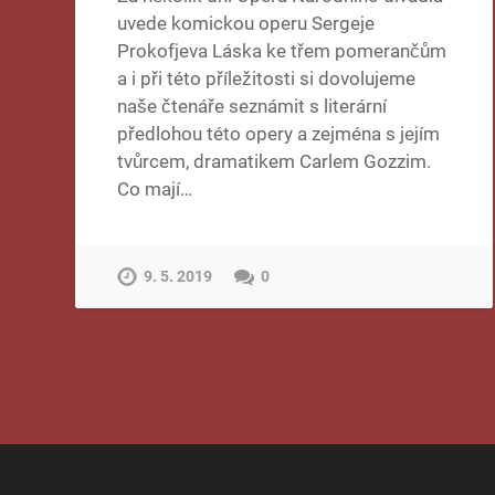
uvede komickou operu Sergeje
Prokofjeva Láska ke třem pomerančům
a i při této příležitosti si dovolujeme
naše čtenáře seznámit s literární
předlohou této opery a zejména s jejím
tvůrcem, dramatikem Carlem Gozzim.
Co mají…
9. 5. 2019
0