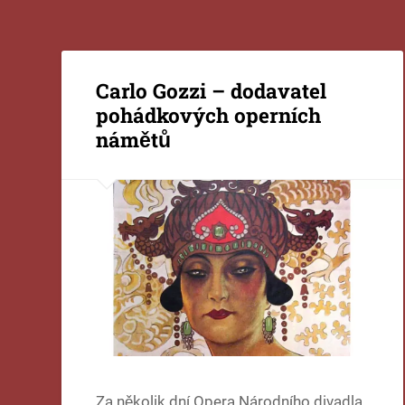
Carlo Gozzi – dodavatel
pohádkových operních
námětů
Za několik dní Opera Národního divadla