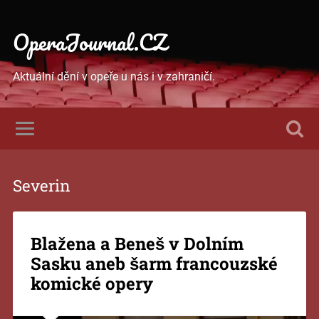
OperaJournal.CZ
Aktuální dění v opeře u nás i v zahraničí.
Severin
Blažena a Beneš v Dolním
Sasku aneb šarm francouzské
komické opery