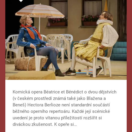
Komická opera Béatrice et Bénédict o dvou dějstvích
(v českém prostředí známá také jako Blažena a
Beneš) Hectora Berlioze není standardní součástí
běžného operního repertoáru. Každé její scénické
uvedení je proto vítanou příležitostí rozšířit si
diváckou zkušenost. K opeře si…