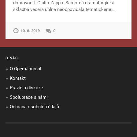
doprovodil Giulio Zappa. Samotná dramaturgická
skladba večera úplně neodpovídala tematickému…
10. 8. 2019
0
O NÁS
O OperaJournal
Kontakt
Pravidla diskuze
Spolupráce s námi
Ochrana osobních údajů