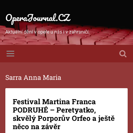
OperaJournal.CZ
Aktuální dění v opeře u nás i v zahraničí.
Sarra Anna Maria
Festival Martina Franca
PODRUHÉ – Peretyatko,
skvělý Porporův Orfeo a ještě
něco na závěr