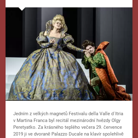
Jedním z velkých magnetů Festivalu della Valle d´Itria
v Martina Franca byl recitál mezinárodní hvězdy Olgy
Peretyatko. Za krásného teplého večera 29. července
2019 ji ve dvoraně Palazzo Ducale na klavír spolehlivě