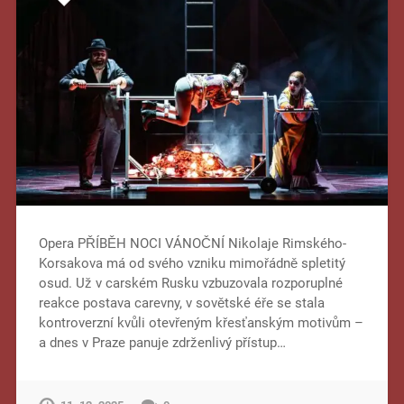
Opera PŘÍBĚH NOCI VÁNOČNÍ Nikolaje Rimského-
Korsakova má od svého vzniku mimořádně spletitý
osud. Už v carském Rusku vzbuzovala rozporuplné
reakce postava carevny, v sovětské éře se stala
kontroverzní kvůli otevřeným křesťanským motivům –
a dnes v Praze panuje zdrženlivý přístup…