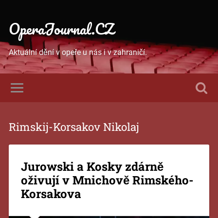
OperaJournal.CZ
Aktuální dění v opeře u nás i v zahraničí.
Rimskij-Korsakov Nikolaj
Jurowski a Kosky zdárně
oživují v Mnichově Rimského-
Korsakova