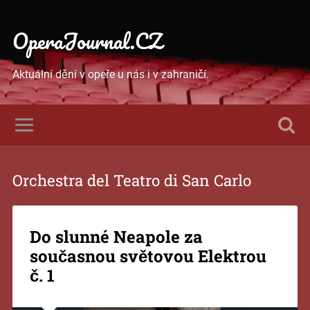
OperaJournal.CZ
Aktuální dění v opeře u nás i v zahraničí.
Orchestra del Teatro di San Carlo
Do slunné Neapole za
současnou světovou Elektrou
č. 1