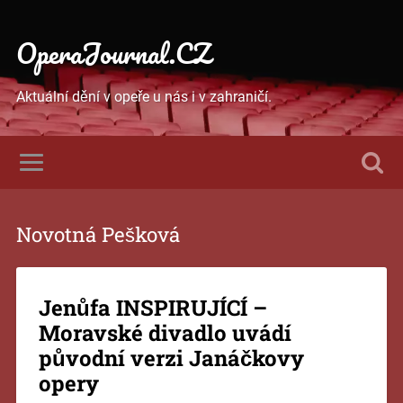
OperaJournal.CZ
Aktuální dění v opeře u nás i v zahraničí.
Novotná Pešková
Jenůfa INSPIRUJÍCÍ –
Moravské divadlo uvádí
původní verzi Janáčkovy
opery