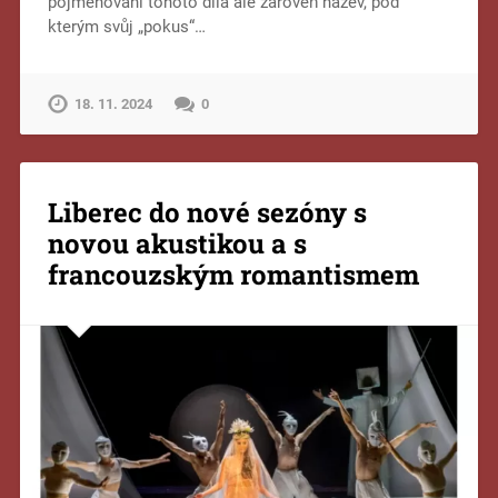
pojmenování tohoto díla ale zároveň název, pod
kterým svůj „pokus“…
18. 11. 2024
0
Liberec do nové sezóny s
novou akustikou a s
francouzským romantismem