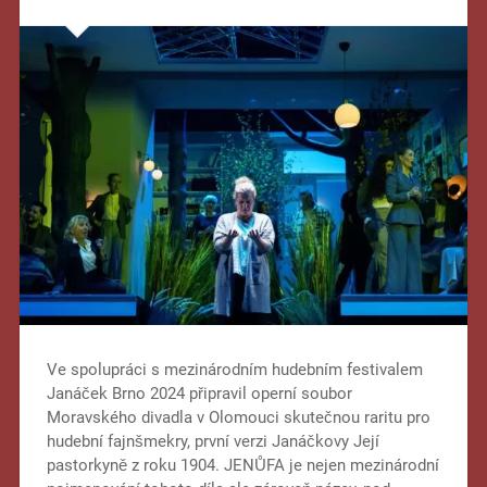
Ve spolupráci s mezinárodním hudebním festivalem
Janáček Brno 2024 připravil operní soubor
Moravského divadla v Olomouci skutečnou raritu pro
hudební fajnšmekry, první verzi Janáčkovy Její
pastorkyně z roku 1904. JENŮFA je nejen mezinárodní