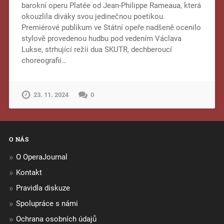
barokní operu Platée od Jean-Philippe Rameaua, která
okouzlila diváky svou jedinečnou poetikou.
Premiérové publikum ve Státní opeře nadšeně ocenilo
stylově provedenou hudbu pod vedením Václava
Lukse, strhující režii dua SKUTR, dechberoucí
choreografii…
23. 11. 2024
0
O NÁS
O OperaJournal
Kontakt
Pravidla diskuze
Spolupráce s námi
Ochrana osobních údajů