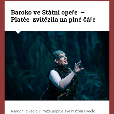
Baroko ve Státní opeře –
Platée zvítězila na plné čáře
Národní divadlo v Praze poprvé své historii uvedlo