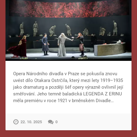
Opera Národního divadla v Praze se pokusila znovu
uvést dílo Otakara Ostrčila, který mezi lety 1919–1935
jako dramaturg a později šéf opery výrazně ovlivnil její
směřování. Jeho temně baladická LEGENDA Z ERINU
měla premiéru v roce 1921 v brněnském Divadle…
22. 10. 2025
0