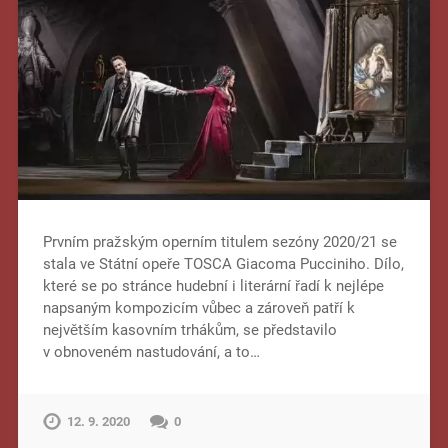
Prvním pražským operním titulem sezóny 2020/21 se
stala ve Státní opeře TOSCA Giacoma Pucciniho. Dílo,
které se po stránce hudební i literární řadí k nejlépe
napsaným kompozicím vůbec a zároveň patří k
největším kasovním trhákům, se představilo
v obnoveném nastudování, a to…
12. 9. 2020
0