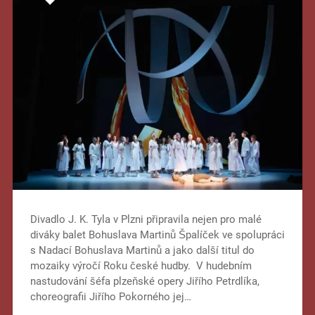
Divadlo J. K. Tyla v Plzni připravila nejen pro malé
diváky balet Bohuslava Martinů Špalíček ve spolupráci
s Nadací Bohuslava Martinů a jako další titul do
mozaiky výročí Roku české hudby. V hudebním
nastudování šéfa plzeňské opery Jiřího Petrdlíka,
choreografii Jiřího Pokorného jej…