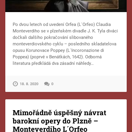
Po dvou letech od uvedení Orfea (L´Orfeo) Claudia
Monteverdiho se v plzeňském divadle J. K. Tyla diváci
dočkali dalšího pokračování slibovaného
monteverdiovského cyklu – posledního skladatelova
opusu Korunovace Poppey (L´Incoronazione di
Poppea) (poprvé v Benátkách, 1642). Odborná
literatura předkládá dva zásadní náhledy…
18. 8. 2020
0
Mimořádně úspěšný návrat
barokní opery do Plzně –
Monteverdiho L´Orfeo