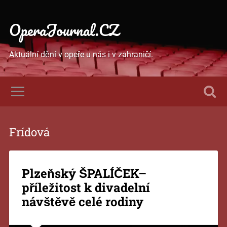
OperaJournal.CZ
Aktuální dění v opeře u nás i v zahraničí.
Frídová
Plzeňský ŠPALÍČEK–
příležitost k divadelní
návštěvě celé rodiny