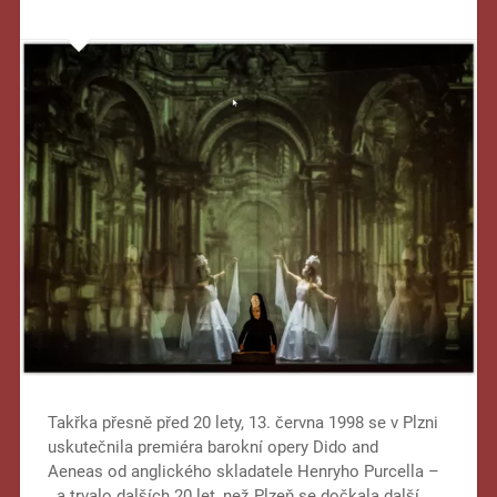
Takřka přesně před 20 lety, 13. června 1998 se v Plzni
uskutečnila premiéra barokní opery Dido and
Aeneas od anglického skladatele Henryho Purcella –
a trvalo dalších 20 let, než Plzeň se dočkala další