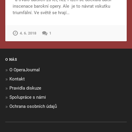
inscenace barokní opery. Ale je to návrat vskutku
triumfální. Ve světě se hrají…
4. 6. 2018
1
O NÁS
O OperaJournal
Kontakt
Pravidla diskuze
Spolupráce s námi
Ochrana osobních údajů