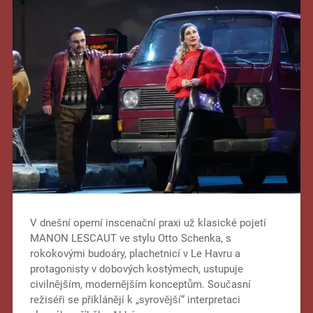
V dnešní operní inscenační praxi už klasické pojetí
MANON LESCAUT ve stylu Otto Schenka, s
rokokovými budoáry, plachetnicí v Le Havru a
protagonisty v dobových kostýmech, ustupuje
civilnějším, modernějším konceptům. Současní
režiséři se přiklánějí k „syrovější“ interpretaci