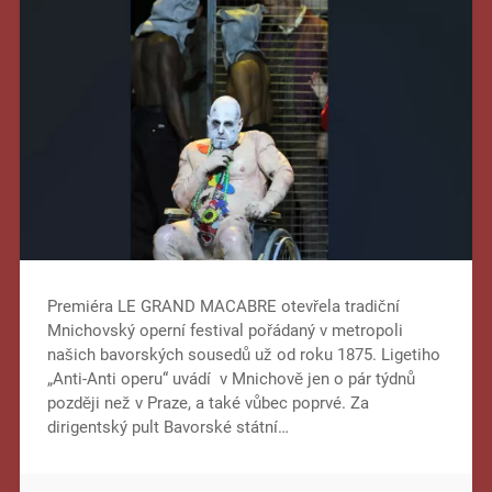
Premiéra LE GRAND MACABRE otevřela tradiční
Mnichovský operní festival pořádaný v metropoli
našich bavorských sousedů už od roku 1875. Ligetiho
„Anti-Anti operu“ uvádí v Mnichově jen o pár týdnů
později než v Praze, a také vůbec poprvé. Za
dirigentský pult Bavorské státní…