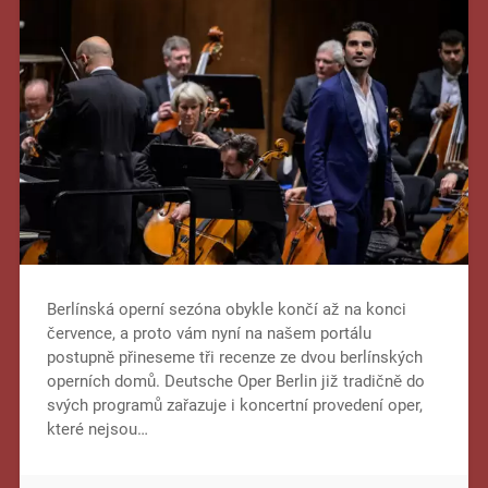
Berlínská operní sezóna obykle končí až na konci
července, a proto vám nyní na našem portálu
postupně přineseme tři recenze ze dvou berlínských
operních domů. Deutsche Oper Berlin již tradičně do
svých programů zařazuje i koncertní provedení oper,
které nejsou…